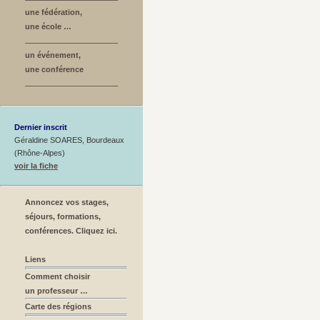
une fédération,
une école …
un événement,
une conférence
Dernier inscrit
Géraldine SOARES, Bourdeaux
(Rhône-Alpes)
voir la fiche
Annoncez vos stages,
séjours, formations,
conférences. Cliquez ici.
Liens
Comment choisir
un professeur …
Carte des régions