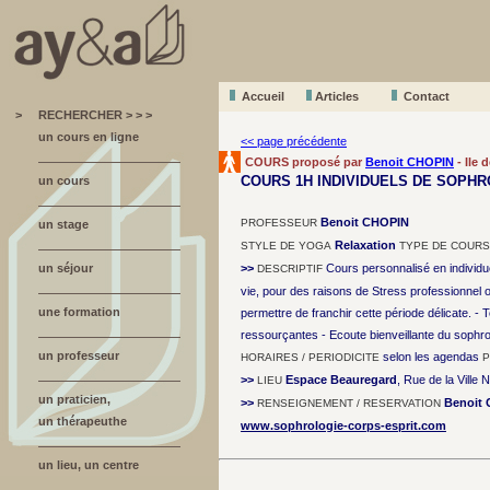
Accueil
A
r
ticles
Contact
>
RECHERCHER > > >
un cours en ligne
<< page précédente
COURS proposé par
Benoit CHOPIN
- Ile 
COURS 1H INDIVIDUELS DE SOPH
un cours
Benoit CHOPIN
PROFESSEUR
un stage
Relaxation
STYLE DE YOGA
TYPE DE COURS
un séjour
>>
Cours personnalisé en individue
DESCRIPTIF
vie, pour des raisons de Stress professionnel
une formation
permettre de franchir cette période délicate. - T
ressourçantes - Ecoute bienveillante du sophr
un professeur
selon les agendas
HORAIRES / PERIODICITE
P
>>
Espace Beauregard
, Rue de la Ville
LIEU
un praticien,
>>
Benoit
RENSEIGNEMENT / RESERVATION
un thérapeuthe
www.sophrologie-corps-esprit.com
un lieu, un centre