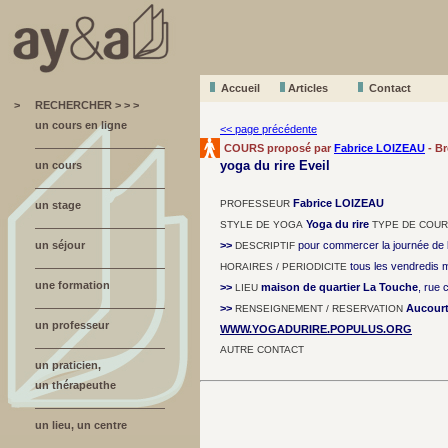
Accueil
A
r
ticles
Contact
>
RECHERCHER > > >
un cours en ligne
<< page précédente
COURS proposé par
Fabrice LOIZEAU
- B
yoga du rire Eveil
un cours
Fabrice LOIZEAU
PROFESSEUR
un stage
Yoga du rire
STYLE DE YOGA
TYPE DE COU
un séjour
>>
pour commercer la journée de b
DESCRIPTIF
tous les vendredis 
HORAIRES / PERIODICITE
une formation
>>
maison de quartier La Touche
, rue
LIEU
>>
Aucour
RENSEIGNEMENT / RESERVATION
un professeur
WWW.YOGADURIRE.POPULUS.ORG
AUTRE CONTACT
un praticien,
un thérapeuthe
un lieu, un centre