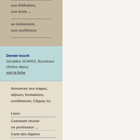
une fédération,
une école …
un événement,
une conférence
Dernier inscrit
Géraldine SOARES, Bourdeaux
(Rhône-Alpes)
voir la fiche
Annoncez vos stages,
séjours, formations,
conférences. Cliquez ici.
Liens
Comment choisir
un professeur …
Carte des régions