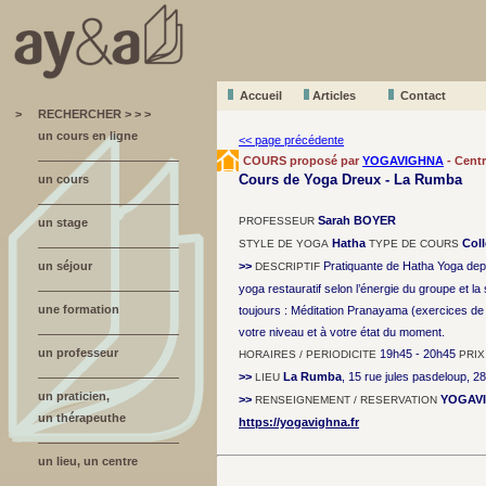
Accueil
A
r
ticles
Contact
>
RECHERCHER > > >
un cours en ligne
<< page précédente
COURS proposé par
YOGAVIGHNA
- Cent
Cours de Yoga Dreux - La Rumba
un cours
Sarah BOYER
PROFESSEUR
un stage
Hatha
Coll
STYLE DE YOGA
TYPE DE COURS
un séjour
>>
Pratiquante de Hatha Yoga depui
DESCRIPTIF
yoga restauratif selon l’énergie du groupe et l
une formation
toujours : Méditation Pranayama (exercices de co
votre niveau et à votre état du moment.
un professeur
19h45 - 20h45
HORAIRES / PERIODICITE
PRIX
>>
La Rumba
, 15 rue jules pasdeloup, 
LIEU
un praticien,
>>
YOGAV
RENSEIGNEMENT / RESERVATION
un thérapeuthe
https://yogavighna.fr
un lieu, un centre