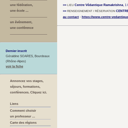
une fédération,
>>
Centre Védantique Ramakrishna
, 1
LIEU
une école …
>>
CENTR
RENSEIGNEMENT / RÉSERVATION
au contact
-
https://www.centre-vedantique.
un événement,
une conférence
Dernier inscrit
Géraldine SOARES, Bourdeaux
(Rhône-Alpes)
voir la fiche
Annoncez vos stages,
séjours, formations,
conférences. Cliquez ici.
Liens
Comment choisir
un professeur …
Carte des régions