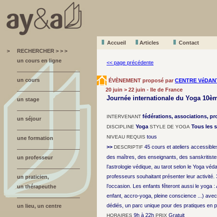
Accueil
A
r
ticles
Contact
>
RECHERCHER > > >
un cours en ligne
<< page précédente
un cours
ÉVÈNEMENT proposé par
CENTRE VéDAN
20 juin > 22 juin - Ile de France
Journée internationale du Yoga 10èm
un stage
fédérations, associations, p
INTERVENANT
un séjour
Yoga
Tous les s
DISCIPLINE
STYLE DE YOGA
tous
NIVEAU REQUIS
une formation
>>
45 cours et ateliers accessible
DESCRIPTIF
des maîtres, des enseignants, des sanskritist
un professeur
l’astrologie védique, au tarot selon le Yoga vé
professeurs souhaitant présenter leur activité
un praticien,
l’occasion. Les enfants fêteront aussi le yoga :
un thérapeuthe
enfant, accro-yoga, pleine conscience ...) 
dédiés, un parc unique pour des pratiques en pl
un lieu, un centre
9h à 22h
Gratuit
HORAIRES
PRIX