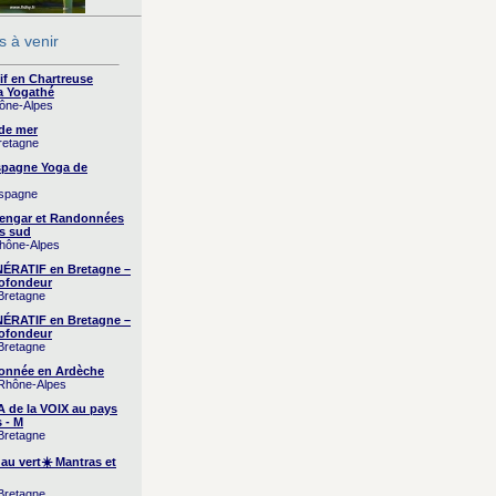
 à venir
if en Chartreuse
a Yogathé
hône-Alpes
 de mer
Bretagne
Espagne Yoga de
Espagne
yengar et Randonnées
s sud
Rhône-Alpes
RATIF en Bretagne –
ofondeur
 Bretagne
RATIF en Bretagne –
ofondeur
 Bretagne
onnée en Ardèche
 Rhône-Alpes
A de la VOIX au pays
 - M
 Bretagne
 au vert☀️ Mantras et
 Bretagne