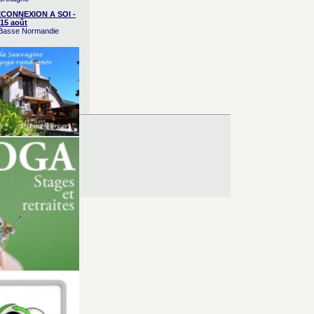
CONNEXION A SOI -
15 août
/ Basse Normandie
es d’Utilisation