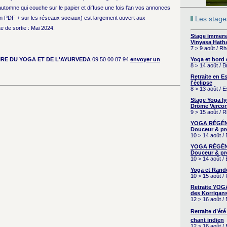
automne qui couche sur le papier et diffuse une fois l'an vos annonces
en PDF + sur les réseaux sociaux) est largement ouvert aux
Les stages
e de sortie : Mai 2024.
Stage immers
Vinyasa Hath
7 > 9 août / R
RE DU YOGA ET DE L'AYURVEDA
09 50 00 87 94
envoyer un
Yoga et bord
8 > 14 août / 
Retraite en 
l'éclipse
8 > 13 août / 
Stage Yoga I
Drôme Vercor
9 > 15 août / 
YOGA RÉGÉNÉ
Douceur & pr
10 > 14 août /
YOGA RÉGÉNÉ
Douceur & pr
10 > 14 août /
Yoga et Rand
10 > 15 août /
Retraite YOG
des Korrigans
12 > 16 août /
Retraite d’été
chant indien
12 > 16 août /