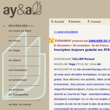
Accueil
A
r
ticles
Contact
>
RECHERCHER > > >
un cours en ligne
<< page précédente
un cours
ÉVÈNEMENT proposé par
ANNUAIRE DU 
31 décembre > 30 novembre - Ile de France
Inscription toujours gratuite sur AYA
un stage
CELLIER Renaud
INTERVENANT
un séjour
Yoga
Art
DISCIPLINE
STYLE DE YOGA
>>
Le site annuaireduyoga.com vo
DESCRIPTIF
une formation
de toute autre discipline énergétique, en tant qu
gratuit. Vous décrivez vos activités, faites un l
un professeur
évènements. Vous pouvez aussi annoncer vos s
stages/formations/séjours, il vous en coûtera un
un praticien,
abonné au Journal du Yoga - www.lejournalduy
un thérapeuthe
physiques) à partager sur ce site vos projets e
vocation du site est de réunir le plus de profess
un lieu, un centre
communauté de personnes sensibles au yoga, à 