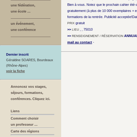
Bien à vous. Notez que le prochain cahier été-
une fédération,
gratuitement (à plus de 10 000 exemplaires + 
une école …
formations de la rentrée. Publicité acceptée!Dat
gratuit
PRIX
un événement,
>>
, , 75010
une conférence
LIEU
>>
ANNUAI
RENSEIGNEMENT / RÉSERVATION
mail au contact
-
Dernier inscrit
Géraldine SOARES, Bourdeaux
(Rhône-Alpes)
voir la fiche
Annoncez vos stages,
séjours, formations,
conférences. Cliquez ici.
Liens
Comment choisir
un professeur …
Carte des régions