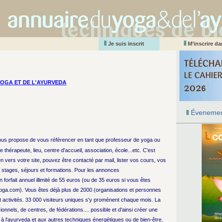
Je suis inscrit
M’inscrire d
YOGA ET DE L'AYURVEDA
Évenemen
us propose de vous référencer en tant que professeur de yoga ou
e thérapeute, lieu, centre d'accueil, association, école...etc. C'est
ien vers votre site, pouvez être contacté par mail, lister vos cours, vos
tages, séjours et formations. Pour les annonces
 forfait annuel illimité de 55 euros (ou de 35 euros si vous êtes
oga.com). Vous êtes déjà plus de 2000 (organisations et personnes
t activités. 33 000 visiteurs uniques s'y promènent chaque mois. La
ionnels, de centres, de fédérations.... possible et d'ainsi créer une
l'ayurveda et aux autres techniques énergétiques ou de bien-être.