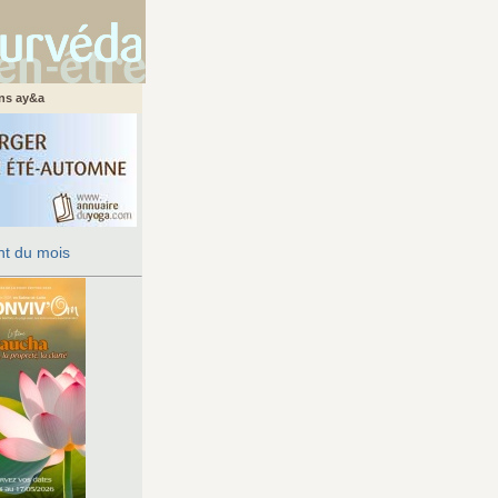
ans ay&a
t du mois