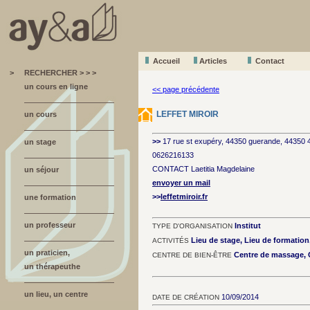
Accueil
A
r
ticles
Contact
>
RECHERCHER > > >
un cours en ligne
<< page précédente
LEFFET MIROIR
un cours
>>
17 rue st exupéry, 44350 guerande, 44350
un stage
0626216133
CONTACT Laetitia Magdelaine
un séjour
envoyer un mail
>>
leffetmiroir.fr
une formation
un professeur
Institut
TYPE D'ORGANISATION
Lieu de stage, Lieu de formatio
ACTIVITÉS
un praticien,
Centre de massage, C
CENTRE DE BIEN-ÊTRE
un thérapeuthe
un lieu, un centre
10/09/2014
DATE DE CRÉATION