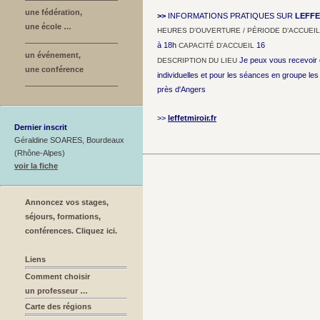
une fédération,
>>
INFORMATIONS PRATIQUES SUR
LEFFE
une école …
HEURES D’OUVERTURE / PÉRIODE D’ACCUEIL
à 18h
16
CAPACITÉ D’ACCUEIL
un événement,
Je peux vous recevoir 
DESCRIPTION DU LIEU
une conférence
individuelles et pour les séances en groupe les 
près d'Angers
>>
leffetmiroir.fr
Dernier inscrit
Géraldine SOARES, Bourdeaux
(Rhône-Alpes)
voir la fiche
Annoncez vos stages,
séjours, formations,
conférences. Cliquez ici.
Liens
Comment choisir
un professeur …
Carte des régions