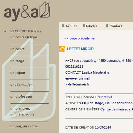
Accueil
A
r
ticles
Contact
>
RECHERCHER > > >
un cours en ligne
<< page précédente
LEFFET MIROIR
un cours
>>
17 rue st exupéry, 44350 guerande, 44350
un stage
0626216133
CONTACT Laetitia Magdelaine
un séjour
envoyer un mail
>>
leffetmiroir.fr
une formation
un professeur
Institut
TYPE D'ORGANISATION
Lieu de stage, Lieu de formatio
ACTIVITÉS
un praticien,
Centre de massage, C
CENTRE DE BIEN-ÊTRE
un thérapeuthe
un lieu, un centre
10/09/2014
DATE DE CRÉATION