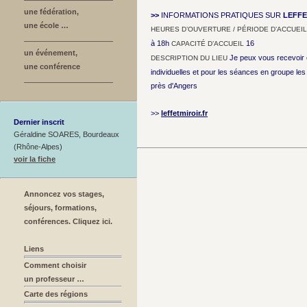
une fédération,
>>
INFORMATIONS PRATIQUES SUR
LEFFE
une école …
HEURES D’OUVERTURE / PÉRIODE D’ACCUEIL
à 18h
16
CAPACITÉ D’ACCUEIL
un événement,
Je peux vous recevoir 
DESCRIPTION DU LIEU
une conférence
individuelles et pour les séances en groupe les 
près d'Angers
>>
leffetmiroir.fr
Dernier inscrit
Géraldine SOARES, Bourdeaux
(Rhône-Alpes)
voir la fiche
Annoncez vos stages,
séjours, formations,
conférences. Cliquez ici.
Liens
Comment choisir
un professeur …
Carte des régions