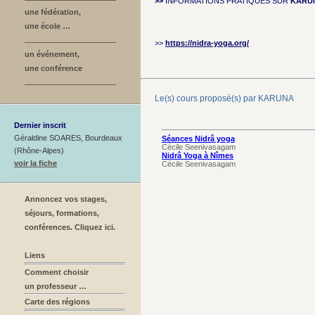
>>
INFORMATIONS PRATIQUES SUR
KARU
une fédération,
une école …
>>
https://nidra-yoga.org/
un événement,
une conférence
Le(s) cours proposé(s) par KARUNA
Dernier inscrit
Géraldine SOARES, Bourdeaux
Séances Nidrâ yoga
Cécile Seenivasagam
(Rhône-Alpes)
Nidrâ Yoga à Nîmes
voir la fiche
Cécile Seenivasagam
Annoncez vos stages,
séjours, formations,
conférences. Cliquez ici.
Liens
Comment choisir
un professeur …
Carte des régions