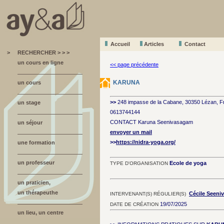
Accueil
A
r
ticles
Contact
>
RECHERCHER > > >
un cours en ligne
<< page précédente
KARUNA
un cours
>>
248 impasse de la Cabane, 30350 Lézan, F
un stage
0613744144
CONTACT Karuna Seenivasagam
un séjour
envoyer un mail
>>
https://nidra-yoga.org/
une formation
un professeur
Ecole de yoga
TYPE D'ORGANISATION
un praticien,
un thérapeuthe
Cécile Seen
INTERVENANT(S) RÉGULIER(S)
19/07/2025
DATE DE CRÉATION
un lieu, un centre