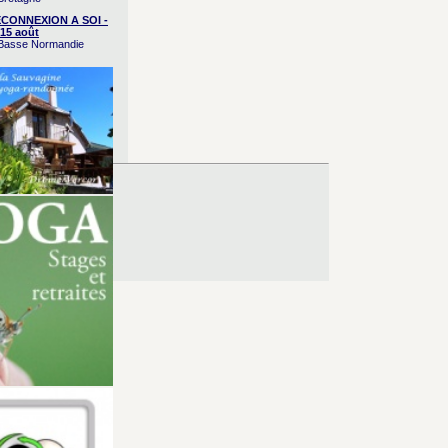
CONNEXION A SOI -
15 août
/ Basse Normandie
es d’Utilisation