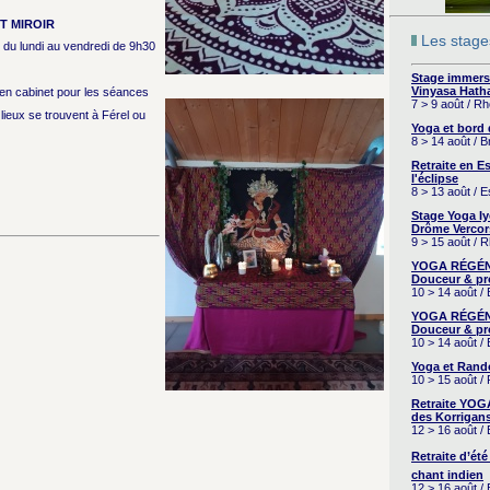
T MIROIR
Les stages
du lundi au vendredi de 9h30
Stage immers
Vinyasa Hath
en cabinet pour les séances
7 > 9 août / R
lieux se trouvent à Férel ou
Yoga et bord
8 > 14 août / 
Retraite en 
l'éclipse
8 > 13 août / 
Stage Yoga I
Drôme Vercor
9 > 15 août / 
YOGA RÉGÉNÉ
Douceur & pr
10 > 14 août /
YOGA RÉGÉNÉ
Douceur & pr
10 > 14 août /
Yoga et Rand
10 > 15 août /
Retraite YOG
des Korrigans
12 > 16 août /
Retraite d’été
chant indien
12 > 16 août /