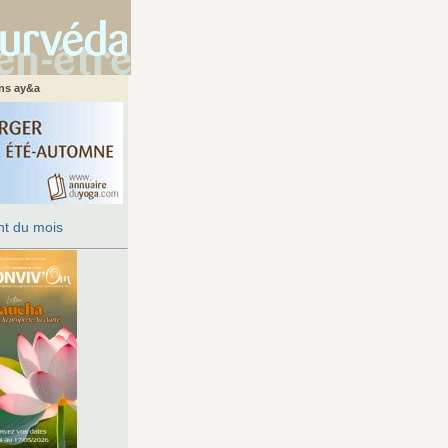
ans ay&a
t du mois