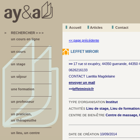
Accueil
A
r
ticles
Contact
>
RECHERCHER > > >
un cours en ligne
<< page précédente
LEFFET MIROIR
un cours
>>
17 rue st exupéry, 44350 guerande, 44350
un stage
0626216133
CONTACT Laetitia Magdelaine
un séjour
envoyer un mail
>>
leffetmiroir.fr
une formation
un professeur
Institut
TYPE D'ORGANISATION
Lieu de stage, Lieu de formatio
ACTIVITÉS
un praticien,
Centre de massage, C
CENTRE DE BIEN-ÊTRE
un thérapeuthe
un lieu, un centre
10/09/2014
DATE DE CRÉATION