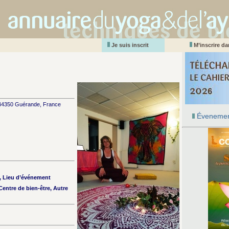
Je suis inscrit
M’inscrire d
 44350 Guérande, France
Évenemen
n, Lieu d’événement
entre de bien-être, Autre