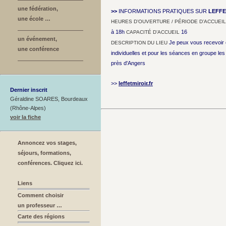
une fédération,
>>
INFORMATIONS PRATIQUES SUR
LEFFE
une école …
HEURES D’OUVERTURE / PÉRIODE D’ACCUEIL
à 18h
16
CAPACITÉ D’ACCUEIL
un événement,
Je peux vous recevoir 
DESCRIPTION DU LIEU
une conférence
individuelles et pour les séances en groupe les 
près d'Angers
>>
leffetmiroir.fr
Dernier inscrit
Géraldine SOARES, Bourdeaux
(Rhône-Alpes)
voir la fiche
Annoncez vos stages,
séjours, formations,
conférences. Cliquez ici.
Liens
Comment choisir
un professeur …
Carte des régions