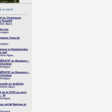
 à venir
if en Chartreuse
a Yogathé
hône-Alpes
 de mer
Bretagne
Espagne Yoga de
Espagne
yengar et Randonnées
s sud
Rhône-Alpes
RATIF en Bretagne –
ofondeur
 Bretagne
RATIF en Bretagne –
ofondeur
 Bretagne
onnée en Ardèche
 Rhône-Alpes
A de la VOIX au pays
 - M
 Bretagne
 au vert☀️ Mantras et
 Bretagne