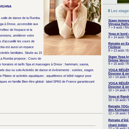
VIGHNA
Les stages
a salle de danse de la Rumba.
Stage immers
oga à Dreux, accessible aux
Vinyasa Hath
7 > 9 août / R
fitez de l’espace et la
Yoga et bord
tensions, améliorer votre
8 > 14 août / 
 d’accueillir les cours de
Retraite en 
mba est aussi un espace
l'éclipse
8 > 13 août / 
tivités familiales. Située au 15
Stage Yoga I
 La Rumba propose : Cours de
Drôme Vercor
9 > 15 août / 
 horaires et tarifs Spa et massages à Dreux : hammam, sauna,
els duo ou solo Activités de danse et événements : soirées, stages
YOGA RÉGÉNÉ
Douceur & pr
e Pilates et activités aquatiques : aquafitness et bébé nageur pour
10 > 14 août /
ques en famille Bien-être global : label SPAS de France garantissant
YOGA RÉGÉNÉ
Douceur & pr
10 > 14 août /
Yoga et Rand
10 > 15 août /
Retraite YOG
des Korrigans
12 > 16 août /
Retraite d’été
chant indien
12 > 16 août /