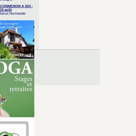
CONNEXION A SOI -
15 août
/ Basse Normandie
es d’Utilisation