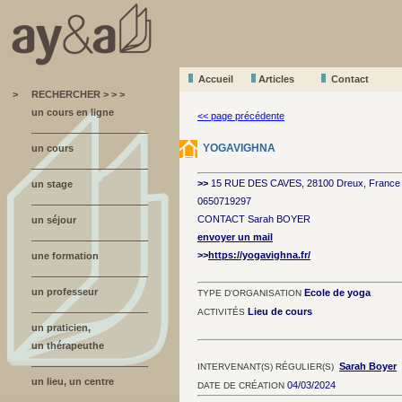
Accueil
A
r
ticles
Contact
>
RECHERCHER > > >
un cours en ligne
<< page précédente
YOGAVIGHNA
un cours
>>
15 RUE DES CAVES, 28100 Dreux, France
un stage
0650719297
CONTACT Sarah BOYER
un séjour
envoyer un mail
>>
https://yogavighna.fr/
une formation
un professeur
Ecole de yoga
TYPE D'ORGANISATION
Lieu de cours
ACTIVITÉS
un praticien,
un thérapeuthe
Sarah Boyer
INTERVENANT(S) RÉGULIER(S)
un lieu, un centre
04/03/2024
DATE DE CRÉATION