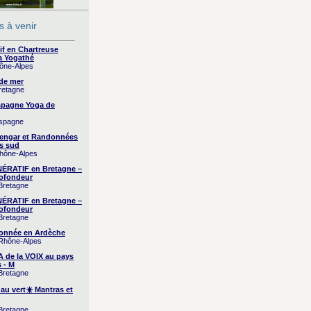
 à venir
if en Chartreuse
a Yogathé
hône-Alpes
 de mer
Bretagne
Espagne Yoga de
Espagne
yengar et Randonnées
s sud
Rhône-Alpes
RATIF en Bretagne –
ofondeur
 Bretagne
RATIF en Bretagne –
ofondeur
 Bretagne
onnée en Ardèche
 Rhône-Alpes
A de la VOIX au pays
 - M
 Bretagne
 au vert☀️ Mantras et
 Bretagne