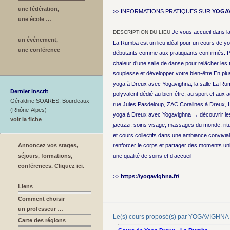
une fédération,
>>
INFORMATIONS PRATIQUES SUR
YOGA
une école …
Je vous accueil dans l
DESCRIPTION DU LIEU
un événement,
La Rumba est un lieu idéal pour un cours de y
une conférence
débutants comme aux pratiquants confirmés. Pro
chaleur d’une salle de danse pour relâcher les 
souplesse et développer votre bien-être.En plus
yoga à Dreux avec Yogavighna, la salle La Ru
Dernier inscrit
polyvalent dédié au bien-être, au sport et aux ac
Géraldine SOARES, Bourdeaux
rue Jules Pasdeloup, ZAC Coralines à Dreux,
(Rhône-Alpes)
yoga à Dreux avec Yogavighna → découvrir les
voir la fiche
jacuzzi, soins visage, massages du monde, ritu
et cours collectifs dans une ambiance convivial
Annoncez vos stages,
renforcer le corps et partager des moments uni
séjours, formations,
une qualité de soins et d’accueil
conférences. Cliquez ici.
>>
https://yogavighna.fr/
Liens
Comment choisir
un professeur …
Le(s) cours proposé(s) par YOGAVIGHNA
Carte des régions