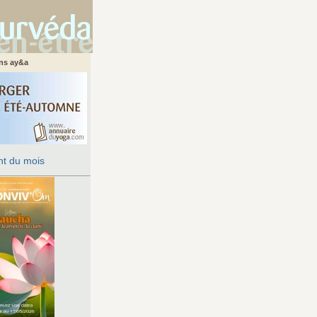
ans ay&a
t du mois