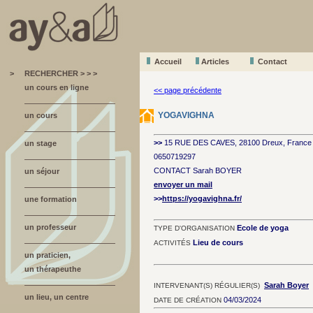
Accueil
A
r
ticles
Contact
>
RECHERCHER > > >
un cours en ligne
<< page précédente
YOGAVIGHNA
un cours
>>
15 RUE DES CAVES, 28100 Dreux, France
un stage
0650719297
CONTACT Sarah BOYER
un séjour
envoyer un mail
>>
https://yogavighna.fr/
une formation
un professeur
Ecole de yoga
TYPE D'ORGANISATION
Lieu de cours
ACTIVITÉS
un praticien,
un thérapeuthe
Sarah Boyer
INTERVENANT(S) RÉGULIER(S)
un lieu, un centre
04/03/2024
DATE DE CRÉATION