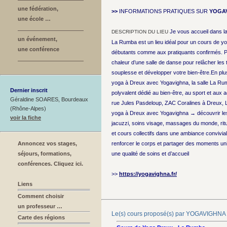
une fédération,
>>
INFORMATIONS PRATIQUES SUR
YOGA
une école …
Je vous accueil dans l
DESCRIPTION DU LIEU
un événement,
La Rumba est un lieu idéal pour un cours de y
une conférence
débutants comme aux pratiquants confirmés. Pro
chaleur d’une salle de danse pour relâcher les 
souplesse et développer votre bien-être.En plus
yoga à Dreux avec Yogavighna, la salle La Ru
Dernier inscrit
polyvalent dédié au bien-être, au sport et aux ac
Géraldine SOARES, Bourdeaux
rue Jules Pasdeloup, ZAC Coralines à Dreux,
(Rhône-Alpes)
yoga à Dreux avec Yogavighna → découvrir les
voir la fiche
jacuzzi, soins visage, massages du monde, ritu
et cours collectifs dans une ambiance convivial
Annoncez vos stages,
renforcer le corps et partager des moments uni
séjours, formations,
une qualité de soins et d’accueil
conférences. Cliquez ici.
>>
https://yogavighna.fr/
Liens
Comment choisir
un professeur …
Le(s) cours proposé(s) par YOGAVIGHNA
Carte des régions