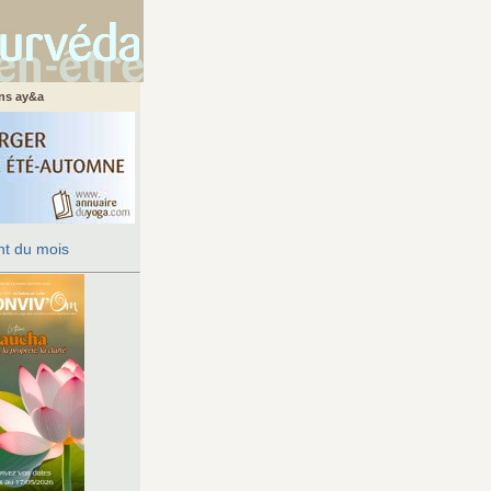
ans ay&a
t du mois