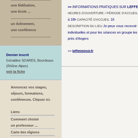
une fédération,
>>
INFORMATIONS PRATIQUES SUR
LEFFE
une école …
HEURES D’OUVERTURE / PÉRIODE D’ACCUEIL
à 18h
16
CAPACITÉ D’ACCUEIL
un événement,
Je peux vous recevoir 
DESCRIPTION DU LIEU
une conférence
individuelles et pour les séances en groupe les 
près d'Angers
>>
leffetmiroir.fr
Dernier inscrit
Géraldine SOARES, Bourdeaux
(Rhône-Alpes)
voir la fiche
Annoncez vos stages,
séjours, formations,
conférences. Cliquez ici.
Liens
Comment choisir
un professeur …
Carte des régions