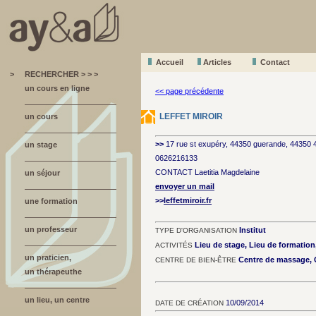
Accueil
A
r
ticles
Contact
>
RECHERCHER > > >
un cours en ligne
<< page précédente
LEFFET MIROIR
un cours
>>
17 rue st exupéry, 44350 guerande, 44350
un stage
0626216133
CONTACT Laetitia Magdelaine
un séjour
envoyer un mail
>>
leffetmiroir.fr
une formation
un professeur
Institut
TYPE D'ORGANISATION
Lieu de stage, Lieu de formatio
ACTIVITÉS
un praticien,
Centre de massage, C
CENTRE DE BIEN-ÊTRE
un thérapeuthe
un lieu, un centre
10/09/2014
DATE DE CRÉATION