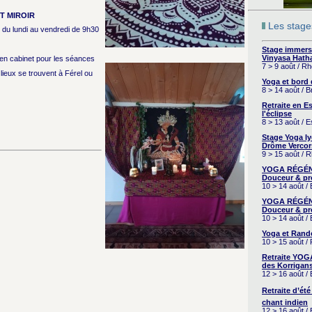
T MIROIR
Les stages
du lundi au vendredi de 9h30
Stage immers
Vinyasa Hath
en cabinet pour les séances
7 > 9 août / R
lieux se trouvent à Férel ou
Yoga et bord
8 > 14 août / 
Retraite en 
l'éclipse
8 > 13 août / 
Stage Yoga I
Drôme Vercor
9 > 15 août / 
YOGA RÉGÉNÉ
Douceur & pr
10 > 14 août /
YOGA RÉGÉNÉ
Douceur & pr
10 > 14 août /
Yoga et Rand
10 > 15 août /
Retraite YOG
des Korrigans
12 > 16 août /
Retraite d’été
chant indien
12 > 16 août /