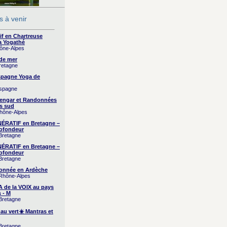
 à venir
if en Chartreuse
a Yogathé
hône-Alpes
 de mer
Bretagne
Espagne Yoga de
Espagne
yengar et Randonnées
s sud
Rhône-Alpes
RATIF en Bretagne –
ofondeur
 Bretagne
RATIF en Bretagne –
ofondeur
 Bretagne
onnée en Ardèche
 Rhône-Alpes
A de la VOIX au pays
 - M
 Bretagne
 au vert☀️ Mantras et
 Bretagne