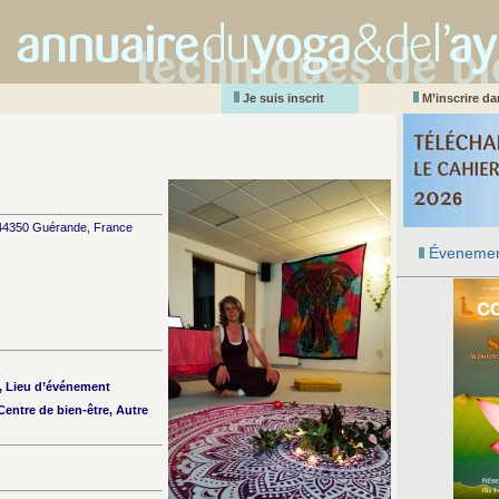
Je suis inscrit
M’inscrire d
 44350 Guérande, France
Évenemen
n, Lieu d’événement
entre de bien-être, Autre