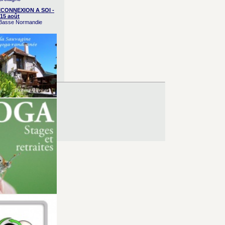
CONNEXION A SOI -
15 août
/ Basse Normandie
es d’Utilisation