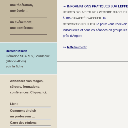
une fédération,
>>
INFORMATIONS PRATIQUES SUR
LEFFE
une école …
HEURES D’OUVERTURE / PÉRIODE D’ACCUEIL
à 18h
16
CAPACITÉ D’ACCUEIL
un événement,
Je peux vous recevoir 
DESCRIPTION DU LIEU
une conférence
individuelles et pour les séances en groupe les 
près d'Angers
>>
leffetmiroir.fr
Dernier inscrit
Géraldine SOARES, Bourdeaux
(Rhône-Alpes)
voir la fiche
Annoncez vos stages,
séjours, formations,
conférences. Cliquez ici.
Liens
Comment choisir
un professeur …
Carte des régions