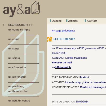
Accueil
A
r
ticles
Contact
>
RECHERCHER > > >
un cours en ligne
<< page précédente
LEFFET MIROIR
un cours
>>
17 rue st exupéry, 44350 guerande, 44350
un stage
0626216133
CONTACT Laetitia Magdelaine
un séjour
envoyer un mail
>>
leffetmiroir.fr
une formation
un professeur
Institut
TYPE D'ORGANISATION
Lieu de stage, Lieu de formatio
ACTIVITÉS
un praticien,
Centre de massage, C
CENTRE DE BIEN-ÊTRE
un thérapeuthe
un lieu, un centre
10/09/2014
DATE DE CRÉATION