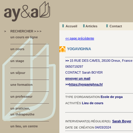
Accueil
A
r
ticles
Contact
>
RECHERCHER > > >
un cours en ligne
<< page précédente
YOGAVIGHNA
un cours
>>
15 RUE DES CAVES, 28100 Dreux, France
un stage
0650719297
CONTACT Sarah BOYER
un séjour
envoyer un mail
>>
https://yogavighna.fr/
une formation
un professeur
Ecole de yoga
TYPE D'ORGANISATION
Lieu de cours
ACTIVITÉS
un praticien,
un thérapeuthe
Sarah Boyer
INTERVENANT(S) RÉGULIER(S)
un lieu, un centre
04/03/2024
DATE DE CRÉATION