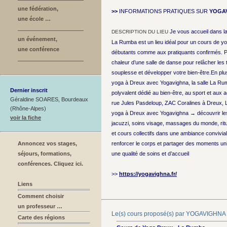
une fédération,
>>
INFORMATIONS PRATIQUES SUR
YOGA
une école …
Je vous accueil dans l
DESCRIPTION DU LIEU
un événement,
La Rumba est un lieu idéal pour un cours de y
une conférence
débutants comme aux pratiquants confirmés. Pro
chaleur d’une salle de danse pour relâcher les 
souplesse et développer votre bien-être.En plus
yoga à Dreux avec Yogavighna, la salle La Ru
Dernier inscrit
polyvalent dédié au bien-être, au sport et aux ac
Géraldine SOARES, Bourdeaux
rue Jules Pasdeloup, ZAC Coralines à Dreux,
(Rhône-Alpes)
yoga à Dreux avec Yogavighna → découvrir les
voir la fiche
jacuzzi, soins visage, massages du monde, ritu
et cours collectifs dans une ambiance convivial
Annoncez vos stages,
renforcer le corps et partager des moments uni
séjours, formations,
une qualité de soins et d’accueil
conférences. Cliquez ici.
>>
https://yogavighna.fr/
Liens
Comment choisir
un professeur …
Le(s) cours proposé(s) par YOGAVIGHNA
Carte des régions