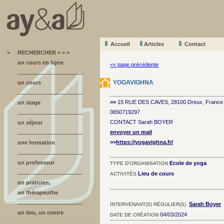
Accueil
A
r
ticles
Contact
>
RECHERCHER > > >
un cours en ligne
<< page précédente
YOGAVIGHNA
un cours
>>
15 RUE DES CAVES, 28100 Dreux, France
un stage
0650719297
CONTACT Sarah BOYER
un séjour
envoyer un mail
>>
https://yogavighna.fr/
une formation
un professeur
Ecole de yoga
TYPE D'ORGANISATION
Lieu de cours
ACTIVITÉS
un praticien,
un thérapeuthe
Sarah Boyer
INTERVENANT(S) RÉGULIER(S)
un lieu, un centre
04/03/2024
DATE DE CRÉATION