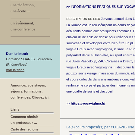
une fédération,
>>
INFORMATIONS PRATIQUES SUR
YOGA
une école …
Je vous accueil dans l
DESCRIPTION DU LIEU
un événement,
La Rumba est un lieu idéal pour un cours de y
une conférence
débutants comme aux pratiquants confirmés. Pro
chaleur d’une salle de danse pour relâcher les 
souplesse et développer votre bien-être.En plus
yoga à Dreux avec Yogavighna, la salle La Ru
Dernier inscrit
polyvalent dédié au bien-être, au sport et aux ac
Géraldine SOARES, Bourdeaux
rue Jules Pasdeloup, ZAC Coralines à Dreux,
(Rhône-Alpes)
yoga à Dreux avec Yogavighna → découvrir les
voir la fiche
jacuzzi, soins visage, massages du monde, ritu
et cours collectifs dans une ambiance convivial
Annoncez vos stages,
renforcer le corps et partager des moments uni
séjours, formations,
une qualité de soins et d’accueil
conférences. Cliquez ici.
>>
https://yogavighna.fr/
Liens
Comment choisir
un professeur …
Le(s) cours proposé(s) par YOGAVIGHNA
Carte des régions