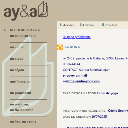
Accueil
A
r
ticles
Contact
>
RECHERCHER > > >
un cours en ligne
<< page précédente
KARUNA
un cours
>>
248 impasse de la Cabane, 30350 Lézan, F
un stage
0613744144
CONTACT Karuna Seenivasagam
un séjour
envoyer un mail
>>
https://nidra-yoga.org/
une formation
un professeur
Ecole de yoga
TYPE D'ORGANISATION
un praticien,
un thérapeuthe
Cécile Seen
INTERVENANT(S) RÉGULIER(S)
19/07/2025
DATE DE CRÉATION
un lieu, un centre