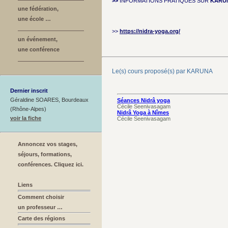
>>
INFORMATIONS PRATIQUES SUR
KARU
une fédération,
une école …
>>
https://nidra-yoga.org/
un événement,
une conférence
Le(s) cours proposé(s) par KARUNA
Dernier inscrit
Géraldine SOARES, Bourdeaux
Séances Nidrâ yoga
Cécile Seenivasagam
(Rhône-Alpes)
Nidrâ Yoga à Nîmes
voir la fiche
Cécile Seenivasagam
Annoncez vos stages,
séjours, formations,
conférences. Cliquez ici.
Liens
Comment choisir
un professeur …
Carte des régions