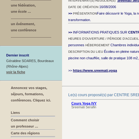
Sreemati Sera
INTERVENANT(S) RÉGULIER(S)
une fédération,
16/08/2006
DATE DE CRÉATION
une école …
>>
Faire découvrir le Yoga, la 
PRÉSENTATION
transformation.
un événement,
une conférence
>>
INFORMATIONS PRATIQUES SUR
CENTR
HEURES D’OUVERTURE / PÉRIODE D’ACCUEIL
personnes
Chambres individue
HÉBERGEMENT
Écolieu en pleine nature
DESCRIPTION DU LIEU
Dernier inscrit
piscine non chauffée, salle de pratique 108 m2,
Géraldine SOARES, Bourdeaux
(Rhône-Alpes)
>>
https://www.sreemati.yoga
voir la fiche
Annoncez vos stages,
séjours, formations,
Le(s) cours proposé(s) par CENTRE SR
conférences. Cliquez ici.
Cours Yoga IVY
Sreemati Serafin
Liens
Comment choisir
un professeur …
Carte des régions