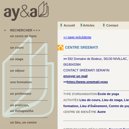
Accueil
A
r
ticles
Contact
>
RECHERCHER > > >
un cours en ligne
<< page précédente
CENTRE SREEMATI
un cours
>>
592 Domaine de Bodeuc, 56130 NIVILLAC,
un stage
0618043384
CONTACT SREEMATI SERAFIN
un séjour
envoyer un mail
>>
https://www.sreemati.yoga
une formation
un professeur
Ecole de yoga
TYPE D'ORGANISATION
Lieu de cours, Lieu de stage, Lie
ACTIVITÉS
un praticien,
formation, Lieu d’événement, Centre de yo
un thérapeuthe
Autre
CENTRE DE BIEN-ÊTRE
un lieu, un centre