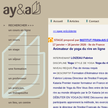
Accueil
A
r
ticles
Contact
>
RECHERCHER > > >
un cours en ligne
<< page précédente
un cours
STAGE proposé par
INSTITUT FRANçAIS 
17 janvier > 18 janvier 2026 - Ile de France
Animateur de yoga du rire en ligne
un stage
LOIZEAU Fabrice
INTERVENANT
un séjour
Yoga
Yoga du ri
DISCIPLINE
STYLE DE YOGA
Pas de niveau requis
NIVEAU REQUIS
une formation
>>
Formation d’Animateur-trice de 
DESCRIPTIF
Fabrice Loizeau Directeur de l’Institut Françai
un professeur
Kataria Premier master formateur en France e
mondial de Yoga du Rire Vous êtes entre de bo
un praticien,
rire au monde désignés par le Dr Kataria (et est
un thérapeuthe
DÉBUTER EN YOGA DU RIRE Découvrez des outils 
participants apprennent la méthode, les exercic
un lieu, un centre
avec le directeur de l’Institut Français du Yoga 