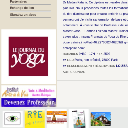
Partenaires
Dr Madan Kataria. Ce diplôme est valable dans 
Échange de lien
plus loin. Nous proposons toutes les formations 
du titre d’animateur peut ensuite enrichir sa 
Signalez un abus
permettront d’enrichir sa formation de base e
notamment. À vous le titre de Professeur de Y
MasterClass… Fabrice Loizeau Master Trainer 
savoir plus : Institut Français du Yoga du Rire 
observatoire.info/#lat=46.2276382446289&lng=
entreprise.com/
9H30 - 17H
250€
HORAIRES
PRIX
>>
Paris
, non précisé, 75000 Paris
LIEU
>>
LOIZEA
RENSEIGNEMENT / RÉSERVATION
AUTRE CONTACT