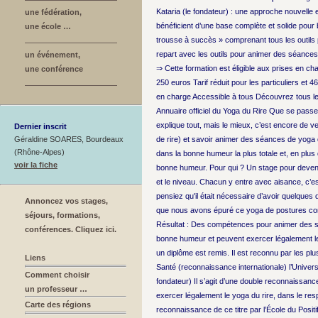
Kataria (le fondateur) : une approche nouvelle e
une fédération,
bénéficient d’une base complète et solide pour bi
une école …
trousse à succès » comprenant tous les outils p
repart avec les outils pour animer des séances 
un événement,
⇒ Cette formation est éligible aux prises en cha
une conférence
250 euros Tarif réduit pour les particuliers et 46
en charge Accessible à tous Découvrez tous les 
Annuaire officiel du Yoga du Rire Que se passe-
explique tout, mais le mieux, c’est encore de ve
Dernier inscrit
Géraldine SOARES, Bourdeaux
de rire) et savoir animer des séances de yoga d
(Rhône-Alpes)
dans la bonne humeur la plus totale et, en plus
voir la fiche
bonne humeur. Pour qui ? Un stage pour devenir
et le niveau. Chacun y entre avec aisance, c’e
pensiez qu'il était nécessaire d’avoir quelques 
Annoncez vos stages,
que nous avons épuré ce yoga de postures compli
séjours, formations,
Résultat : Des compétences pour animer des séan
conférences. Cliquez ici.
bonne humeur et peuvent exercer légalement le y
un diplôme est remis. Il est reconnu par les plu
Liens
Santé (reconnaissance internationale) l’Univers
Comment choisir
fondateur) Il s’agit d’une double reconnaissanc
un professeur …
exercer légalement le yoga du rire, dans le resp
Carte des régions
reconnaissance de ce titre par l’École du Posit