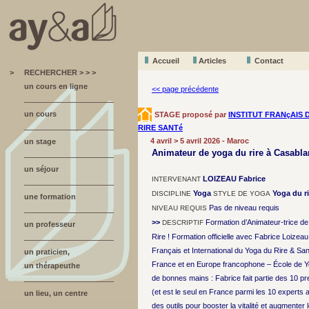
Accueil
A
r
ticles
Contact
>
RECHERCHER > > >
un cours en ligne
<< page précédente
un cours
STAGE proposé par
INSTITUT FRANçAIS 
RIRE SANTé
4 avril > 5 avril 2026 - Maroc
un stage
Animateur de yoga du rire à Casabl
un séjour
LOIZEAU Fabrice
INTERVENANT
Yoga
Yoga du ri
DISCIPLINE
STYLE DE YOGA
une formation
Pas de niveau requis
NIVEAU REQUIS
>>
Formation d’Animateur-trice de
DESCRIPTIF
un professeur
Rire ! Formation officielle avec Fabrice Loizeau 
Français et International du Yoga du Rire & S
un praticien,
France et en Europe francophone – École de Y
un thérapeuthe
de bonnes mains : Fabrice fait partie des 10 p
(et est le seul en France parmi les 10 exper
un lieu, un centre
des outils pour booster la vitalité et augmenter 