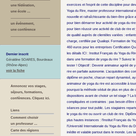
exercices et l’esprit de cette discipline pour d
une fédération,
Yoga du Rire, master professeur international et
une école …
nouvelle et rafraîchissante du bien-être grâce a
pour bien démarrer leur activité de yoga du rire
un événement,
pour bien réussir une activité de club de rire 
une conférence
de qualité auprès de clientèles variées : enfant
charge, certifiée par Qualiopi. Formation de Yoga
460 euros pour les entreprises Certification Qua
les détails ICI : Institut Français du Yoga du R
Dernier inscrit
dans une formation de yoga du rire ? Suivez le 
Géraldine SOARES, Bourdeaux
(Rhône-Alpes)
tester ! Objectif : Devenir animateur agréé de 
voir la fiche
rire en parfaite autonomie. L’acquisition des co
diplôme en poche, chacun repart dynamisé, ayan
animateur de yoga du rire est accessible à tous
Annoncez vos stages,
pourquoi la méthode séduit de plus en plus de d
séjours, formations,
dispositions avant de choisir un tel stage ? L
conférences. Cliquez ici.
compliquées et contraintes : pas besoin d’être 
séances pour tout public. Les stagiaires repart
Liens
le yoga du rire ou ouvrir un club de rire. Diplôm
Comment choisir
plus hautes instances : l’Institut Français du 
un professeur …
l’Université Internationale du Yoga du Rire du 
Carte des régions
inédite et valable partout dans le monde. Les l