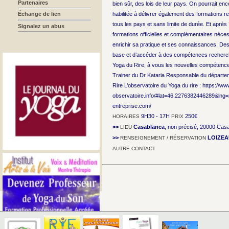
Partenaires
bien sûr, des lois de leur pays. On pourrait enco
Échange de lien
habilitée à délivrer également des formations
tous les pays et sans limite de durée. Et après
Signalez un abus
formations officielles et complémentaires nécess
enrichir sa pratique et ses connaissances. Des
base et d’accéder à des compétences recherché
Yoga du Rire, à vous les nouvelles compéten
Trainer du Dr Kataria Responsable du départeme
Rire L’observatoire du Yoga du rire : https://ww
observatoire.info/#lat=46.2276382446289&lng=
entreprise.com/
9H30 - 17H
250€
HORAIRES
PRIX
>>
Casablanca
, non précisé, 20000 Cas
LIEU
>>
LOIZEA
RENSEIGNEMENT / RÉSERVATION
AUTRE CONTACT