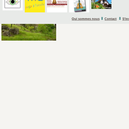
Qui sommes nous
Contact
S’in