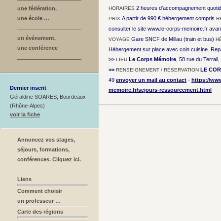
2 heures d'accompagnement quotidi
une fédération,
HORAIRES
une école …
A partir de 990 € hébergement compris
PRIX
R
consulter le site www.le-corps-memoire.fr avan
un événement,
Gare SNCF de Millau (train et bus)
VOYAGE
H
une conférence
Hébergement sur place avec coin cuisine. Re
>>
Le Corps Mémoire
, 58 rue du Terrai
LIEU
>>
LE COR
RENSEIGNEMENT / RÉSERVATION
49
envoyer un mail au contact
-
https://ww
Dernier inscrit
memoire.fr/sejours-ressourcement.html
Géraldine SOARES, Bourdeaux
(Rhône-Alpes)
voir la fiche
Annoncez vos stages,
séjours, formations,
conférences. Cliquez ici.
Liens
Comment choisir
un professeur …
Carte des régions