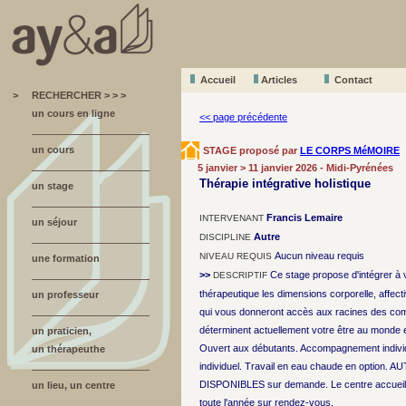
Accueil
A
r
ticles
Contact
>
RECHERCHER > > >
un cours en ligne
<< page précédente
un cours
STAGE proposé par
LE CORPS MéMOIRE
5 janvier > 11 janvier 2026 - Midi-Pyrénées
Thérapie intégrative holistique
un stage
Francis Lemaire
INTERVENANT
un séjour
Autre
DISCIPLINE
Aucun niveau requis
NIVEAU REQUIS
une formation
>>
Ce stage propose d'intégrer à 
DESCRIPTIF
thérapeutique les dimensions corporelle, affectiv
un professeur
qui vous donneront accès aux racines des comp
déterminent actuellement votre être au monde et 
un praticien,
Ouvert aux débutants. Accompagnement individ
un thérapeuthe
individuel. Travail en eau chaude en option.
DISPONIBLES sur demande. Le centre accueil
un lieu, un centre
toute l'année sur rendez-vous.