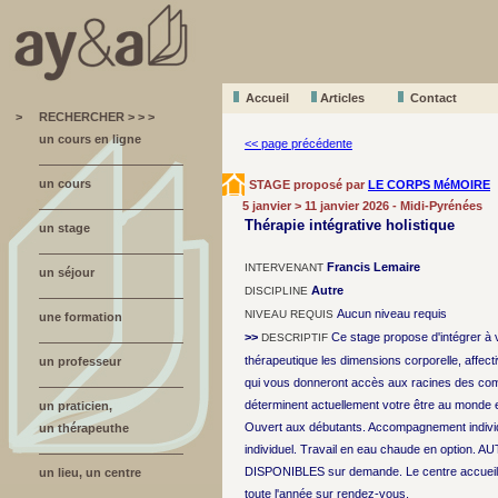
Accueil
A
r
ticles
Contact
>
RECHERCHER > > >
un cours en ligne
<< page précédente
un cours
STAGE proposé par
LE CORPS MéMOIRE
5 janvier > 11 janvier 2026 - Midi-Pyrénées
Thérapie intégrative holistique
un stage
Francis Lemaire
INTERVENANT
un séjour
Autre
DISCIPLINE
Aucun niveau requis
NIVEAU REQUIS
une formation
>>
Ce stage propose d'intégrer à 
DESCRIPTIF
thérapeutique les dimensions corporelle, affectiv
un professeur
qui vous donneront accès aux racines des comp
déterminent actuellement votre être au monde et 
un praticien,
Ouvert aux débutants. Accompagnement individ
un thérapeuthe
individuel. Travail en eau chaude en option.
DISPONIBLES sur demande. Le centre accueil
un lieu, un centre
toute l'année sur rendez-vous.