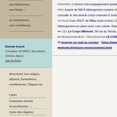
2 heures d'accompagnement quotidi
une fédération,
HORAIRES
une école …
A partir de 990 € hébergement compris
PRIX
R
consulter le site www.le-corps-memoire.fr avan
un événement,
Gare SNCF de Millau (train et bus)
VOYAGE
H
une conférence
Hébergement sur place avec coin cuisine. Re
>>
Le Corps Mémoire
, 58 rue du Terrai
LIEU
>>
LE COR
RENSEIGNEMENT / RÉSERVATION
49
envoyer un mail au contact
-
https://ww
Dernier inscrit
memoire.fr/sejours-ressourcement.html
Géraldine SOARES, Bourdeaux
(Rhône-Alpes)
voir la fiche
Annoncez vos stages,
séjours, formations,
conférences. Cliquez ici.
Liens
Comment choisir
un professeur …
Carte des régions