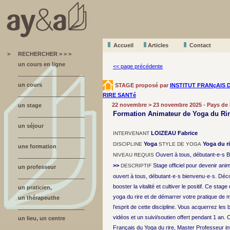
Accueil
A
r
ticles
Contact
>
RECHERCHER > > >
un cours en ligne
<< page précédente
un cours
STAGE proposé par
INSTITUT FRANçAIS 
RIRE SANTé
22 novembre > 23 novembre 2025 - Pays de 
un stage
Formation Animateur de Yoga du Rir
un séjour
LOIZEAU Fabrice
INTERVENANT
Yoga
Yoga du ri
DISCIPLINE
STYLE DE YOGA
une formation
Ouvert à tous, débutant-e-s 
NIVEAU REQUIS
>>
Stage officiel pour devenir anim
DESCRIPTIF
un professeur
ouvert à tous, débutant·e·s bienvenu·e·s. Déc
booster la vitalité et cultiver le positif. Ce st
un praticien,
yoga du rire et de démarrer votre pratique de
un thérapeuthe
l’esprit de cette discipline. Vous acquerrez le
vidéos et un suivi/soutien offert pendant 1 an. C
un lieu, un centre
Français du Yoga du rire, Master Professeur int