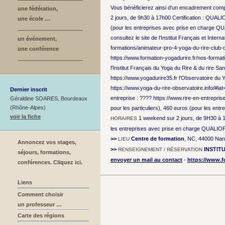
Vous bénéficierez ainsi d'un encadrement compl
une fédération,
2 jours, de 9h30 à 17h00 Certification : QUALIOP
une école …
(pour les entreprises avec prise en charge QU
consultez le site de l'Institut Français et Inter
un événement,
formations/animateur-pro-4-yoga-du-rire-club-de
une conférence
https://www.formation-yogadurire.fr/nos-forma
l'Institut Français du Yoga du Rire & du rire Sa
https://www.yogadurire35.fr l'Observatoire du Yo
https://www.yoga-du-rire-observatoire.info/
Dernier inscrit
entreprise : ???? https://www.rire-en-entrepri
Géraldine SOARES, Bourdeaux
(Rhône-Alpes)
pour les particuliers), 460 euros (pour les en
voir la fiche
1 weekend sur 2 jours, de 9H30 à
HORAIRES
les entreprises avec prise en charge QUALIOP
>>
Centre de formation
, NC, 44000 Nan
LIEU
Annoncez vos stages,
>>
INSTIT
RENSEIGNEMENT / RÉSERVATION
séjours, formations,
envoyer un mail au contact
-
https://www.f
conférences. Cliquez ici.
Liens
Comment choisir
un professeur …
Carte des régions