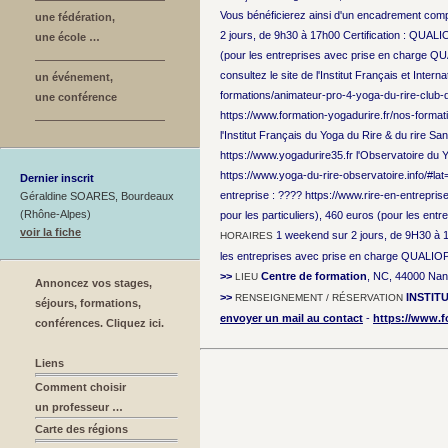
Vous bénéficierez ainsi d'un encadrement compl
une fédération,
2 jours, de 9h30 à 17h00 Certification : QUALIOP
une école …
(pour les entreprises avec prise en charge QU
consultez le site de l'Institut Français et Inter
un événement,
formations/animateur-pro-4-yoga-du-rire-club-de
une conférence
https://www.formation-yogadurire.fr/nos-forma
l'Institut Français du Yoga du Rire & du rire Sa
https://www.yogadurire35.fr l'Observatoire du Yo
https://www.yoga-du-rire-observatoire.info/
Dernier inscrit
entreprise : ???? https://www.rire-en-entrepri
Géraldine SOARES, Bourdeaux
(Rhône-Alpes)
pour les particuliers), 460 euros (pour les en
voir la fiche
1 weekend sur 2 jours, de 9H30 à
HORAIRES
les entreprises avec prise en charge QUALIOP
>>
Centre de formation
, NC, 44000 Nan
LIEU
Annoncez vos stages,
>>
INSTIT
RENSEIGNEMENT / RÉSERVATION
séjours, formations,
envoyer un mail au contact
-
https://www.f
conférences. Cliquez ici.
Liens
Comment choisir
un professeur …
Carte des régions