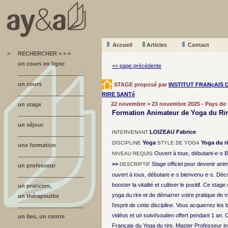
Accueil
A
r
ticles
Contact
>
RECHERCHER > > >
un cours en ligne
<< page précédente
un cours
STAGE proposé par
INSTITUT FRANçAIS 
RIRE SANTé
22 novembre > 23 novembre 2025 - Pays de 
un stage
Formation Animateur de Yoga du Rir
un séjour
LOIZEAU Fabrice
INTERVENANT
Yoga
Yoga du ri
DISCIPLINE
STYLE DE YOGA
une formation
Ouvert à tous, débutant-e-s 
NIVEAU REQUIS
>>
Stage officiel pour devenir anim
DESCRIPTIF
un professeur
ouvert à tous, débutant·e·s bienvenu·e·s. Déc
booster la vitalité et cultiver le positif. Ce st
un praticien,
yoga du rire et de démarrer votre pratique de
un thérapeuthe
l’esprit de cette discipline. Vous acquerrez le
vidéos et un suivi/soutien offert pendant 1 an. C
un lieu, un centre
Français du Yoga du rire, Master Professeur int