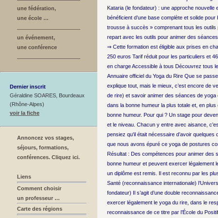
Kataria (le fondateur) : une approche nouvelle e
une fédération,
bénéficient d’une base complète et solide pour bi
une école …
trousse à succès » comprenant tous les outils p
repart avec les outils pour animer des séances 
un événement,
⇒ Cette formation est éligible aux prises en cha
une conférence
250 euros Tarif réduit pour les particuliers et 46
en charge Accessible à tous Découvrez tous les 
Annuaire officiel du Yoga du Rire Que se passe-
explique tout, mais le mieux, c’est encore de ve
Dernier inscrit
Géraldine SOARES, Bourdeaux
de rire) et savoir animer des séances de yoga d
(Rhône-Alpes)
dans la bonne humeur la plus totale et, en plus
voir la fiche
bonne humeur. Pour qui ? Un stage pour devenir
et le niveau. Chacun y entre avec aisance, c’e
pensiez qu'il était nécessaire d’avoir quelques 
Annoncez vos stages,
que nous avons épuré ce yoga de postures compli
séjours, formations,
Résultat : Des compétences pour animer des séan
conférences. Cliquez ici.
bonne humeur et peuvent exercer légalement le y
un diplôme est remis. Il est reconnu par les plu
Liens
Santé (reconnaissance internationale) l’Univers
Comment choisir
fondateur) Il s’agit d’une double reconnaissanc
un professeur …
exercer légalement le yoga du rire, dans le resp
Carte des régions
reconnaissance de ce titre par l’École du Posit