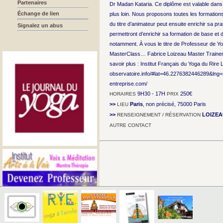
Partenaires
Dr Madan Kataria. Ce diplôme est valable dans 
Échange de lien
plus loin. Nous proposons toutes les formations 
du titre d’animateur peut ensuite enrichir sa 
Signalez un abus
permettront d’enrichir sa formation de base e
notamment. À vous le titre de Professeur de Y
MasterClass… Fabrice Loizeau Master Trainer 
savoir plus : Institut Français du Yoga du Rire 
observatoire.info/#lat=46.2276382446289&lng=
entreprise.com/
9H30 - 17H
250€
HORAIRES
PRIX
>>
Paris
, non précisé, 75000 Paris
LIEU
>>
LOIZEA
RENSEIGNEMENT / RÉSERVATION
AUTRE CONTACT