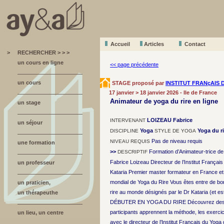
Accueil
A
r
ticles
Contact
>
RECHERCHER > > >
un cours en ligne
<< page précédente
un cours
STAGE proposé par
INSTITUT FRANçAIS 
17 janvier > 18 janvier 2026 - Ile de France
Animateur de yoga du rire en ligne
un stage
LOIZEAU Fabrice
INTERVENANT
un séjour
Yoga
Yoga du ri
DISCIPLINE
STYLE DE YOGA
Pas de niveau requis
NIVEAU REQUIS
une formation
>>
Formation d’Animateur-trice de 
DESCRIPTIF
Fabrice Loizeau Directeur de l’Institut Françai
un professeur
Kataria Premier master formateur en France e
mondial de Yoga du Rire Vous êtes entre de bo
un praticien,
rire au monde désignés par le Dr Kataria (et est
un thérapeuthe
DÉBUTER EN YOGA DU RIRE Découvrez des outils 
participants apprennent la méthode, les exercic
un lieu, un centre
avec le directeur de l’Institut Français du Yoga 