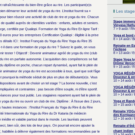
t rafraîchissante du bien-être grâce au rire. Les participant(e)s
Les stages
en démarrer leur activité de yoga du rire. L’institut fournit sa «
our bien réussir une activité de club de rire et yoga du rire. Chacun
Stage immers
de qualité auprès de clientèles variées : enfants, adultes et seniors.
Vinyasa Hath
7 > 9 août / R
rge, certifiée par Qualiopi. Formation de Yoga du Rire En ligne Tarif :
0 euros pour les entreprises Certification Qualiopi : éligible à la prise
Yoga et bord
8 > 14 août / 
détails ICI : Institut Français du Yoga du Rire Yoga du Rire 35
Retraite en 
t-il dans une formation de yoga du rire ? Suivez le guide, on vous
l'éclipse
8 > 13 août / 
nir tester ! Objectif : Devenir animateur agréé de yoga du rire (club
u rire en parfaite autonomie. L’acquisition des compétences se fait
Stage Yoga I
Drôme Vercor
 du diplôme en poche, chacun repart dynamisé, ayant fait le plein de
9 > 15 août / 
 animateur de yoga du rire est accessible à tous, quel que soit l’âge
YOGA RÉGÉNÉ
Douceur & pr
st pourquoi la méthode séduit de plus en plus de débutant(e)s. Vous
10 > 14 août /
dispositions avant de choisir un tel stage ? La bonne nouvelle, c’est
YOGA RÉGÉNÉ
quées et contraintes : pas besoin d’être souple, ni d’être sportif.
Douceur & pr
10 > 14 août /
ces pour tout public. Les stagiaires repartent ayant fait le plein de
Yoga et Rand
oga du rire ou ouvrir un club de rire. Diplôme : À l’issue des 2 jours,
10 > 15 août /
s hautes instances : l’Institut Français du Yoga du Rire & du Rire
Retraite YOG
ité Internationale du Yoga du Rire du Dr Kataria (le médecin
des Korrigans
12 > 16 août /
e inédite et valable partout dans le monde. Les lauréats peuvent
ect, bien sûr, des lois de leur pays. On pourrait encore ajouter la
Retraite d’été
chant indien
if, habilitée à délivrer également des formations recommandées par le
12 > 16 août /