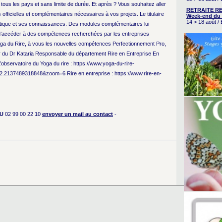
tous les pays et sans limite de durée. Et après ? Vous souhaitez aller
RETRAITE RE
officielles et complémentaires nécessaires à vos projets. Le titulaire
Week-end du 
14 > 18 août 
pratique et ses connaissances. Des modules complémentaires lui
t d’accéder à des compétences recherchées par les entreprises
oga du Rire, à vous les nouvelles compétences Perfectionnement Pro,
du Dr Kataria Responsable du département Rire en Entreprise En
L’observatoire du Yoga du rire : https://www.yoga-du-rire-
2.2137489318848&zoom=6 Rire en entreprise : https://www.rire-en-
U
02 99 00 22 10
envoyer un mail au contact
-