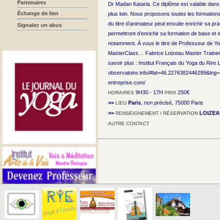
Partenaires
Dr Madan Kataria. Ce diplôme est valable dans 
Échange de lien
plus loin. Nous proposons toutes les formations 
du titre d’animateur peut ensuite enrichir sa 
Signalez un abus
permettront d’enrichir sa formation de base e
notamment. À vous le titre de Professeur de Y
MasterClass… Fabrice Loizeau Master Trainer 
savoir plus : Institut Français du Yoga du Rire 
observatoire.info/#lat=46.2276382446289&lng=
entreprise.com/
9H30 - 17H
250€
HORAIRES
PRIX
>>
Paris
, non précisé, 75000 Paris
LIEU
>>
LOIZEA
RENSEIGNEMENT / RÉSERVATION
AUTRE CONTACT