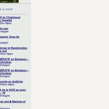
 à venir
if en Chartreuse
a Yogathé
hône-Alpes
 de mer
Bretagne
Espagne Yoga de
Espagne
yengar et Randonnées
s sud
Rhône-Alpes
RATIF en Bretagne –
ofondeur
 Bretagne
RATIF en Bretagne –
ofondeur
 Bretagne
onnée en Ardèche
 Rhône-Alpes
A de la VOIX au pays
 - M
 Bretagne
 au vert☀️ Mantras et
 Bretagne