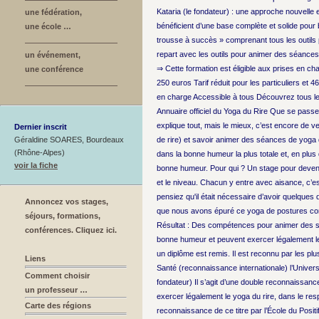
Kataria (le fondateur) : une approche nouvelle e
une fédération,
bénéficient d’une base complète et solide pour bi
une école …
trousse à succès » comprenant tous les outils p
repart avec les outils pour animer des séances 
un événement,
⇒ Cette formation est éligible aux prises en cha
une conférence
250 euros Tarif réduit pour les particuliers et 46
en charge Accessible à tous Découvrez tous les 
Annuaire officiel du Yoga du Rire Que se passe-
explique tout, mais le mieux, c’est encore de ve
Dernier inscrit
Géraldine SOARES, Bourdeaux
de rire) et savoir animer des séances de yoga d
(Rhône-Alpes)
dans la bonne humeur la plus totale et, en plus
voir la fiche
bonne humeur. Pour qui ? Un stage pour devenir
et le niveau. Chacun y entre avec aisance, c’e
pensiez qu'il était nécessaire d’avoir quelques 
Annoncez vos stages,
que nous avons épuré ce yoga de postures compli
séjours, formations,
Résultat : Des compétences pour animer des séan
conférences. Cliquez ici.
bonne humeur et peuvent exercer légalement le y
un diplôme est remis. Il est reconnu par les plu
Liens
Santé (reconnaissance internationale) l’Univers
Comment choisir
fondateur) Il s’agit d’une double reconnaissanc
un professeur …
exercer légalement le yoga du rire, dans le resp
Carte des régions
reconnaissance de ce titre par l’École du Posit