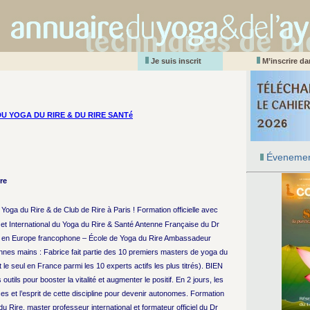
Je suis inscrit
M’inscrire d
DU YOGA DU RIRE & DU RIRE SANTé
Évenemen
re
Yoga du Rire & de Club de Rire à Paris ! Formation officielle avec
s et International du Yoga du Rire & Santé Antenne Française du Dr
t en Europe francophone – École de Yoga du Rire Ambassadeur
nnes mains : Fabrice fait partie des 10 premiers masters de yoga du
 le seul en France parmi les 10 experts actifs les plus titrés). BIEN
pour booster la vitalité et augmenter le positif. En 2 jours, les
es et l’esprit de cette discipline pour devenir autonomes. Formation
du Rire, master professeur international et formateur officiel du Dr