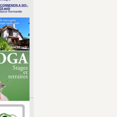
CONNEXION A SOI -
15 août
/ Basse Normandie