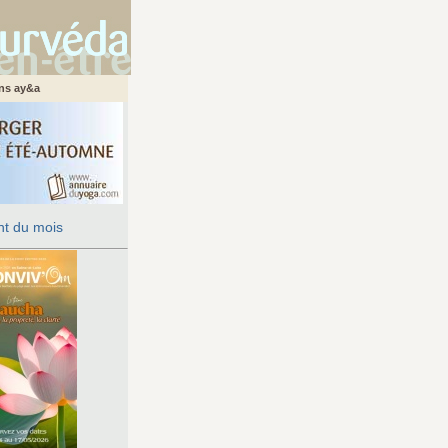
ans ay&a
t du mois