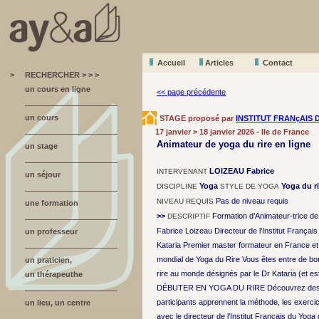
Accueil
A
r
ticles
Contact
>
RECHERCHER > > >
un cours en ligne
<< page précédente
un cours
STAGE proposé par
INSTITUT FRANçAIS 
17 janvier > 18 janvier 2026 - Ile de France
Animateur de yoga du rire en ligne
un stage
LOIZEAU Fabrice
INTERVENANT
un séjour
Yoga
Yoga du ri
DISCIPLINE
STYLE DE YOGA
Pas de niveau requis
NIVEAU REQUIS
une formation
>>
Formation d’Animateur-trice de 
DESCRIPTIF
Fabrice Loizeau Directeur de l’Institut Françai
un professeur
Kataria Premier master formateur en France e
mondial de Yoga du Rire Vous êtes entre de bo
un praticien,
rire au monde désignés par le Dr Kataria (et est
un thérapeuthe
DÉBUTER EN YOGA DU RIRE Découvrez des outils 
participants apprennent la méthode, les exercic
un lieu, un centre
avec le directeur de l’Institut Français du Yoga 