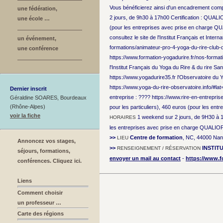
Vous bénéficierez ainsi d'un encadrement compl
une fédération,
2 jours, de 9h30 à 17h00 Certification : QUALIOP
une école …
(pour les entreprises avec prise en charge QU
consultez le site de l'Institut Français et Inter
un événement,
formations/animateur-pro-4-yoga-du-rire-club-de
une conférence
https://www.formation-yogadurire.fr/nos-forma
l'Institut Français du Yoga du Rire & du rire Sa
https://www.yogadurire35.fr l'Observatoire du Yo
https://www.yoga-du-rire-observatoire.info/
Dernier inscrit
entreprise : ???? https://www.rire-en-entrepri
Géraldine SOARES, Bourdeaux
(Rhône-Alpes)
pour les particuliers), 460 euros (pour les en
voir la fiche
1 weekend sur 2 jours, de 9H30 à
HORAIRES
les entreprises avec prise en charge QUALIOP
>>
Centre de formation
, NC, 44000 Nan
LIEU
Annoncez vos stages,
>>
INSTIT
RENSEIGNEMENT / RÉSERVATION
séjours, formations,
envoyer un mail au contact
-
https://www.f
conférences. Cliquez ici.
Liens
Comment choisir
un professeur …
Carte des régions