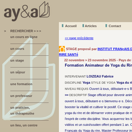
Accueil
A
r
ticles
Contact
>
RECHERCHER > > >
un cours en ligne
<< page précédente
un cours
STAGE proposé par
INSTITUT FRANçAIS 
RIRE SANTé
22 novembre > 23 novembre 2025 - Pays de 
un stage
Formation Animateur de Yoga du Rir
un séjour
LOIZEAU Fabrice
INTERVENANT
Yoga
Yoga du ri
DISCIPLINE
STYLE DE YOGA
une formation
Ouvert à tous, débutant-e-s 
NIVEAU REQUIS
>>
Stage officiel pour devenir anim
DESCRIPTIF
un professeur
ouvert à tous, débutant·e·s bienvenu·e·s. Déc
booster la vitalité et cultiver le positif. Ce st
un praticien,
yoga du rire et de démarrer votre pratique de
un thérapeuthe
l’esprit de cette discipline. Vous acquerrez le
vidéos et un suivi/soutien offert pendant 1 an. C
un lieu, un centre
Français du Yoga du rire, Master Professeur int