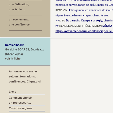
une fédération,
nombreux co voiturages jusqu'à Limoux ou Coui
une école …
Hébergement en chambres de 2 ou 3 ou 
PENSION
niquer éventuellement - repas chaud le soir.
un événement,
>>
Bugarach / Camps sur Agly
, chemin
LIEU
une conférence
>>
MéDéO
RENSEIGNEMENT / RÉSERVATION
https://www.medeosum.com/enseigner_le
Dernier inscrit
Géraldine SOARES, Bourdeaux
(Rhône-Alpes)
voir la fiche
Annoncez vos stages,
séjours, formations,
conférences. Cliquez ici.
Liens
Comment choisir
un professeur …
Carte des régions