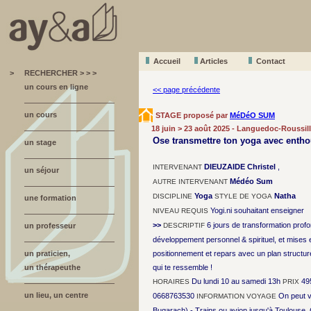
Accueil
A
r
ticles
Contact
>
RECHERCHER > > >
un cours en ligne
<< page précédente
un cours
STAGE proposé par
MéDéO SUM
18 juin > 23 août 2025 - Languedoc-Roussil
Ose transmettre ton yoga avec enth
un stage
DIEUZAIDE Christel
,
INTERVENANT
un séjour
Médéo Sum
AUTRE INTERVENANT
Yoga
Natha
DISCIPLINE
STYLE DE YOGA
une formation
Yogi.ni souhaitant enseigner
NIVEAU REQUIS
>>
6 jours de transformation prof
un professeur
DESCRIPTIF
développement personnel & spirituel, et mises e
un praticien,
positionnement et repars avec un plan structuré 
un thérapeuthe
qui te ressemble !
Du lundi 10 au samedi 13h
49
HORAIRES
PRIX
un lieu, un centre
0668763530
On peut v
INFORMATION VOYAGE
Bugarach) - Trains ou avion jusqu'à Toulous