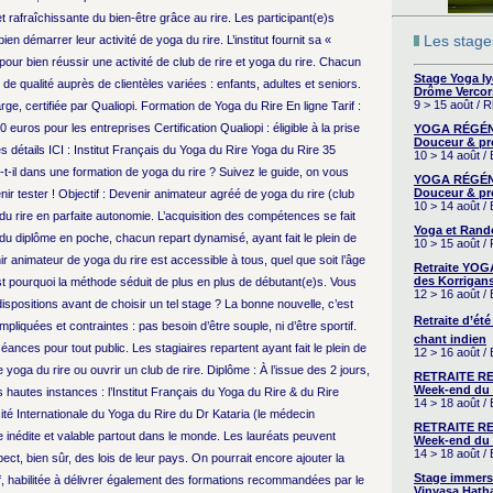
t rafraîchissante du bien-être grâce au rire. Les participant(e)s
Les stages
en démarrer leur activité de yoga du rire. L’institut fournit sa «
our bien réussir une activité de club de rire et yoga du rire. Chacun
Stage Yoga I
de qualité auprès de clientèles variées : enfants, adultes et seniors.
Drôme Vercor
9 > 15 août / 
rge, certifiée par Qualiopi. Formation de Yoga du Rire En ligne Tarif :
0 euros pour les entreprises Certification Qualiopi : éligible à la prise
YOGA RÉGÉNÉ
Douceur & pr
détails ICI : Institut Français du Yoga du Rire Yoga du Rire 35
10 > 14 août /
t-il dans une formation de yoga du rire ? Suivez le guide, on vous
YOGA RÉGÉNÉ
Douceur & pr
nir tester ! Objectif : Devenir animateur agréé de yoga du rire (club
10 > 14 août /
u rire en parfaite autonomie. L’acquisition des compétences se fait
Yoga et Rand
 du diplôme en poche, chacun repart dynamisé, ayant fait le plein de
10 > 15 août /
 animateur de yoga du rire est accessible à tous, quel que soit l’âge
Retraite YOG
des Korrigans
st pourquoi la méthode séduit de plus en plus de débutant(e)s. Vous
12 > 16 août /
dispositions avant de choisir un tel stage ? La bonne nouvelle, c’est
Retraite d’été
quées et contraintes : pas besoin d’être souple, ni d’être sportif.
chant indien
ces pour tout public. Les stagiaires repartent ayant fait le plein de
12 > 16 août /
oga du rire ou ouvrir un club de rire. Diplôme : À l’issue des 2 jours,
RETRAITE RE
Week-end du 
s hautes instances : l’Institut Français du Yoga du Rire & du Rire
14 > 18 août 
ité Internationale du Yoga du Rire du Dr Kataria (le médecin
RETRAITE RE
e inédite et valable partout dans le monde. Les lauréats peuvent
Week-end du 
14 > 18 août 
ect, bien sûr, des lois de leur pays. On pourrait encore ajouter la
Stage immers
if, habilitée à délivrer également des formations recommandées par le
Vinyasa Hath