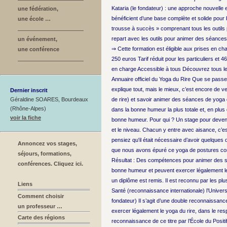
Kataria (le fondateur) : une approche nouvelle e
une fédération,
bénéficient d’une base complète et solide pour bi
une école …
trousse à succès » comprenant tous les outils p
repart avec les outils pour animer des séances 
un événement,
⇒ Cette formation est éligible aux prises en cha
une conférence
250 euros Tarif réduit pour les particuliers et 46
en charge Accessible à tous Découvrez tous les 
Annuaire officiel du Yoga du Rire Que se passe-
explique tout, mais le mieux, c’est encore de ve
Dernier inscrit
Géraldine SOARES, Bourdeaux
de rire) et savoir animer des séances de yoga d
(Rhône-Alpes)
dans la bonne humeur la plus totale et, en plus
voir la fiche
bonne humeur. Pour qui ? Un stage pour devenir
et le niveau. Chacun y entre avec aisance, c’e
pensiez qu'il était nécessaire d’avoir quelques 
Annoncez vos stages,
que nous avons épuré ce yoga de postures compli
séjours, formations,
Résultat : Des compétences pour animer des séan
conférences. Cliquez ici.
bonne humeur et peuvent exercer légalement le y
un diplôme est remis. Il est reconnu par les plu
Liens
Santé (reconnaissance internationale) l’Univers
Comment choisir
fondateur) Il s’agit d’une double reconnaissanc
un professeur …
exercer légalement le yoga du rire, dans le resp
Carte des régions
reconnaissance de ce titre par l’École du Posit