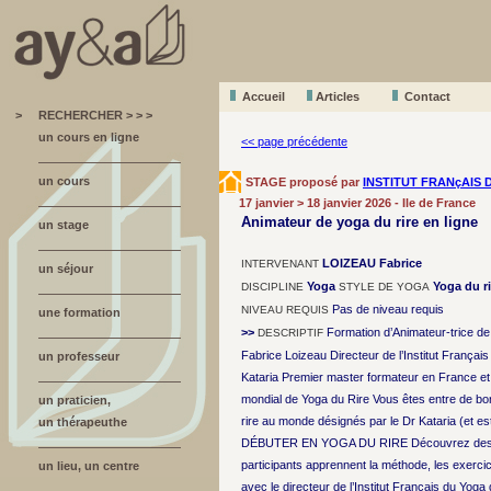
Accueil
A
r
ticles
Contact
>
RECHERCHER > > >
un cours en ligne
<< page précédente
un cours
STAGE proposé par
INSTITUT FRANçAIS 
17 janvier > 18 janvier 2026 - Ile de France
Animateur de yoga du rire en ligne
un stage
LOIZEAU Fabrice
INTERVENANT
un séjour
Yoga
Yoga du ri
DISCIPLINE
STYLE DE YOGA
Pas de niveau requis
NIVEAU REQUIS
une formation
>>
Formation d’Animateur-trice de 
DESCRIPTIF
Fabrice Loizeau Directeur de l’Institut Françai
un professeur
Kataria Premier master formateur en France e
mondial de Yoga du Rire Vous êtes entre de bo
un praticien,
rire au monde désignés par le Dr Kataria (et est
un thérapeuthe
DÉBUTER EN YOGA DU RIRE Découvrez des outils 
participants apprennent la méthode, les exercic
un lieu, un centre
avec le directeur de l’Institut Français du Yoga 