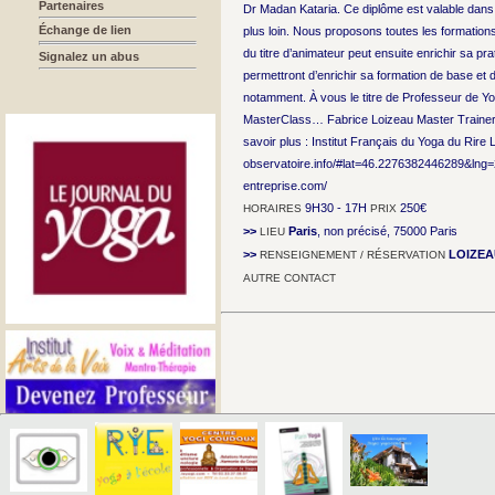
Partenaires
Dr Madan Kataria. Ce diplôme est valable dans 
Échange de lien
plus loin. Nous proposons toutes les formations 
du titre d’animateur peut ensuite enrichir sa 
Signalez un abus
permettront d’enrichir sa formation de base e
notamment. À vous le titre de Professeur de Y
MasterClass… Fabrice Loizeau Master Trainer 
savoir plus : Institut Français du Yoga du Rire 
observatoire.info/#lat=46.2276382446289&lng=
entreprise.com/
9H30 - 17H
250€
HORAIRES
PRIX
>>
Paris
, non précisé, 75000 Paris
LIEU
>>
LOIZEA
RENSEIGNEMENT / RÉSERVATION
AUTRE CONTACT