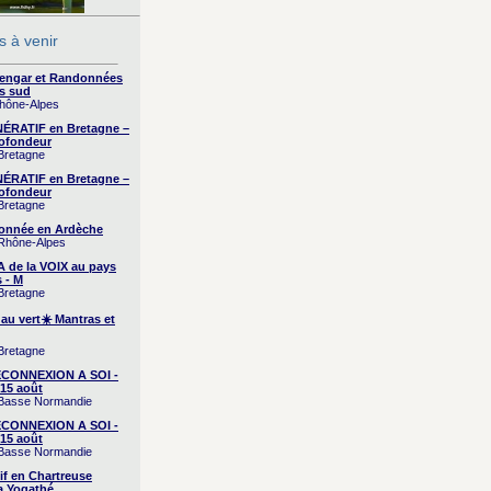
 à venir
yengar et Randonnées
s sud
Rhône-Alpes
RATIF en Bretagne –
ofondeur
 Bretagne
RATIF en Bretagne –
ofondeur
 Bretagne
onnée en Ardèche
 Rhône-Alpes
A de la VOIX au pays
 - M
 Bretagne
 au vert☀️ Mantras et
 Bretagne
CONNEXION A SOI -
15 août
/ Basse Normandie
CONNEXION A SOI -
15 août
/ Basse Normandie
if en Chartreuse
a Yogathé