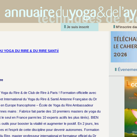
Je suis inscrit
M’inscrire d
DU YOGA DU RIRE & DU RIRE SANTé
Évenemen
re
Yoga du Rire & de Club de Rire à Paris ! Formation officielle avec
s et International du Yoga du Rire & Santé Antenne Française du Dr
t en Europe francophone – École de Yoga du Rire Ambassadeur
nnes mains : Fabrice fait partie des 10 premiers masters de yoga du
 le seul en France parmi les 10 experts actifs les plus titrés). BIEN
pour booster la vitalité et augmenter le positif. En 2 jours, les
es et l’esprit de cette discipline pour devenir autonomes. Formation
du Rire, master professeur international et formateur officiel du Dr