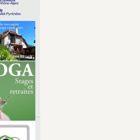
 Rhône-Alpes
le
 Midi-Pyrénées