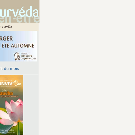
ans ay&a
t du mois