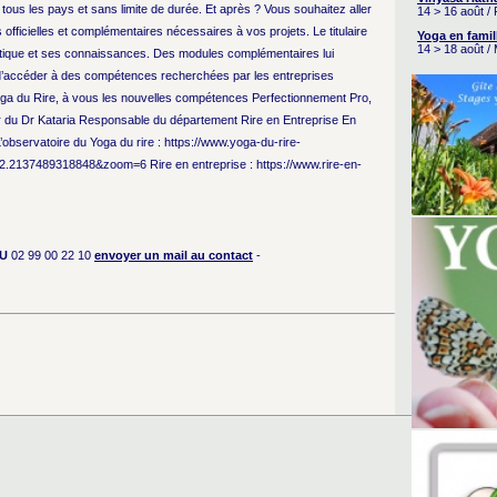
tous les pays et sans limite de durée. Et après ? Vous souhaitez aller
14 > 16 août /
officielles et complémentaires nécessaires à vos projets. Le titulaire
Yoga en famil
14 > 18 août /
pratique et ses connaissances. Des modules complémentaires lui
t d’accéder à des compétences recherchées par les entreprises
oga du Rire, à vous les nouvelles compétences Perfectionnement Pro,
du Dr Kataria Responsable du département Rire en Entreprise En
L’observatoire du Yoga du rire : https://www.yoga-du-rire-
2.2137489318848&zoom=6 Rire en entreprise : https://www.rire-en-
U
02 99 00 22 10
envoyer un mail au contact
-