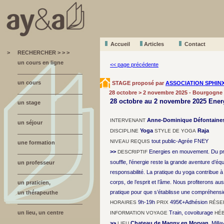
Accueil
A
r
ticles
Contact
>
RECHERCHER > > >
un cours en ligne
<< page précédente
un cours
STAGE proposé par
ASSOCIATION SPHIN
28 octobre > 2 novembre 2025 - Bourgogne
28 octobre au 2 novembre 2025 Ene
un stage
Anne-Dominique Défontaine
INTERVENANT
un séjour
Yoga
Raja
DISCIPLINE
STYLE DE YOGA
tout public-Agrée FNEY
NIVEAU REQUIS
une formation
>>
Energies en mouvement. Du prem
DESCRIPTIF
souffle, l’énergie reste la grande aventure d’é
un professeur
responsabilité. La pratique du yoga contribue à c
corps, de l’esprit et l’âme. Nous profiterons 
un praticien,
pratique pour que s’établisse une compréhensio
un thérapeuthe
9h-19h
495€+Adhésion
HORAIRES
PRIX
RÉSE
un lieu, un centre
Train, covoiturage
INFORMATION VOYAGE
HÉ
>>
Chateau de Magny en Morvan
, Mill
LIEU