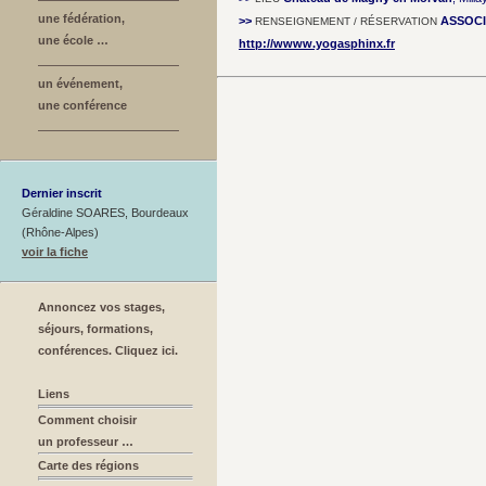
une fédération,
>>
ASSOCI
RENSEIGNEMENT / RÉSERVATION
une école …
http://wwww.yogasphinx.fr
un événement,
une conférence
Dernier inscrit
Géraldine SOARES, Bourdeaux
(Rhône-Alpes)
voir la fiche
Annoncez vos stages,
séjours, formations,
conférences. Cliquez ici.
Liens
Comment choisir
un professeur …
Carte des régions