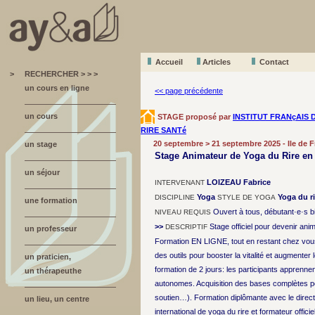
Accueil
A
r
ticles
Contact
>
RECHERCHER > > >
un cours en ligne
<< page précédente
un cours
STAGE proposé par
INSTITUT FRANçAIS 
RIRE SANTé
20 septembre > 21 septembre 2025 - Ile de F
un stage
Stage Animateur de Yoga du Rire en 
un séjour
LOIZEAU Fabrice
INTERVENANT
Yoga
Yoga du ri
DISCIPLINE
STYLE DE YOGA
une formation
Ouvert à tous, débutant·e·s b
NIVEAU REQUIS
>>
Stage officiel pour devenir ani
DESCRIPTIF
un professeur
Formation EN LIGNE, tout en restant chez vous
des outils pour booster la vitalité et augmenter 
un praticien,
formation de 2 jours: les participants apprennen
un thérapeuthe
autonomes. Acquisition des bases complètes p
soutien…). Formation diplômante avec le directe
un lieu, un centre
international de yoga du rire et formateur offi