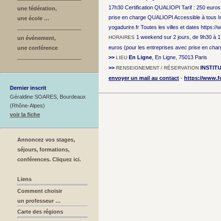
17h30 Certification QUALIOPI Tarif : 250 euros t
une fédération,
prise en charge QUALIOPI Accessible à tous Ins
une école …
yogadurire.fr Toutes les villes et dates https:/
1 weekend sur 2 jours, de 9h30 à 
HORAIRES
un événement,
euros (pour les entreprises avec prise en ch
une conférence
>>
En Ligne
, En Ligne, 75013 Paris
LIEU
>>
INSTIT
RENSEIGNEMENT / RÉSERVATION
envoyer un mail au contact
-
https://www.f
Dernier inscrit
Géraldine SOARES, Bourdeaux
(Rhône-Alpes)
voir la fiche
Annoncez vos stages,
séjours, formations,
conférences. Cliquez ici.
Liens
Comment choisir
un professeur …
Carte des régions