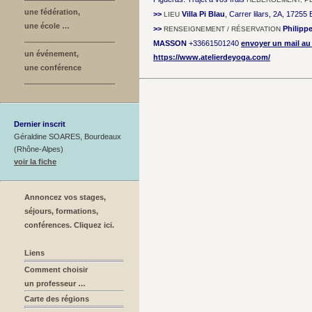
une fédération,
>>
Villa Pi Blau
, Carrer lilars, 2A, 17255
LIEU
une école …
>>
Philipp
RENSEIGNEMENT / RÉSERVATION
MASSON
+33661501240
envoyer un mail au
un événement,
https://www.atelierdeyoga.com/
une conférence
Dernier inscrit
Géraldine SOARES, Bourdeaux
(Rhône-Alpes)
voir la fiche
Annoncez vos stages,
séjours, formations,
conférences. Cliquez ici.
Liens
Comment choisir
un professeur …
Carte des régions