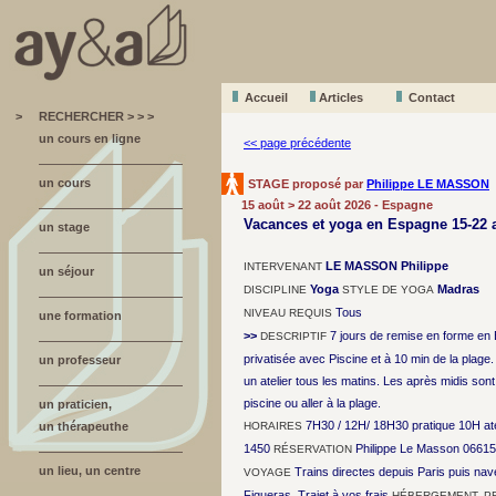
Accueil
A
r
ticles
Contact
>
RECHERCHER > > >
un cours en ligne
<< page précédente
un cours
STAGE proposé par
Philippe LE MASSON
15 août > 22 août 2026 - Espagne
Vacances et yoga en Espagne 15-22 
un stage
LE MASSON Philippe
INTERVENANT
un séjour
Yoga
Madras
DISCIPLINE
STYLE DE YOGA
Tous
NIVEAU REQUIS
une formation
>>
7 jours de remise en forme en
DESCRIPTIF
privatisée avec Piscine et à 10 min de la plage.
un professeur
un atelier tous les matins. Les après midis sont 
piscine ou aller à la plage.
un praticien,
7H30 / 12H/ 18H30 pratique 10H atel
un thérapeuthe
HORAIRES
1450
Philippe Le Masson 0661
RÉSERVATION
un lieu, un centre
Trains directes depuis Paris puis nav
VOYAGE
Figueras. Trajet à vos frais
HÉBERGEMENT, P