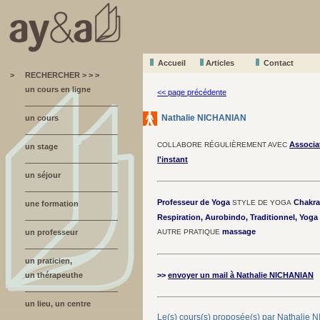
Accueil
A
r
ticles
Contact
>
RECHERCHER > > >
un cours en ligne
<< page précédente
Nathalie NICHANIAN
un cours
Associa
COLLABORE RÉGULIÈREMENT AVEC
un stage
l'instant
un séjour
Professeur de Yoga
Chakra,
STYLE DE YOGA
une formation
Respiration, Aurobindo, Traditionnel, Yoga
massage
un professeur
AUTRE PRATIQUE
un praticien,
un thérapeuthe
>>
envoyer un mail à Nathalie NICHANIAN
un lieu, un centre
Le(s) cours(s) proposée(s) par Nathalie