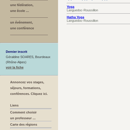
une fédération,
Yoga
Languedoc-Roussillon
une école …
Hatha Yoga
Languedoc-Roussillon
un événement,
une conférence
Dernier inscrit
Géraldine SOARES, Bourdeaux
(Rhône-Alpes)
voir la fiche
Annoncez vos stages,
séjours, formations,
conférences. Cliquez ici.
Liens
Comment choisir
un professeur …
Carte des régions