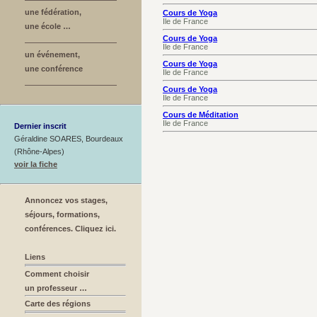
une fédération,
Cours de Yoga
Ile de France
une école …
Cours de Yoga
Ile de France
un événement,
Cours de Yoga
une conférence
Ile de France
Cours de Yoga
Ile de France
Cours de Méditation
Ile de France
Dernier inscrit
Géraldine SOARES, Bourdeaux
(Rhône-Alpes)
voir la fiche
Annoncez vos stages,
séjours, formations,
conférences. Cliquez ici.
Liens
Comment choisir
un professeur …
Carte des régions