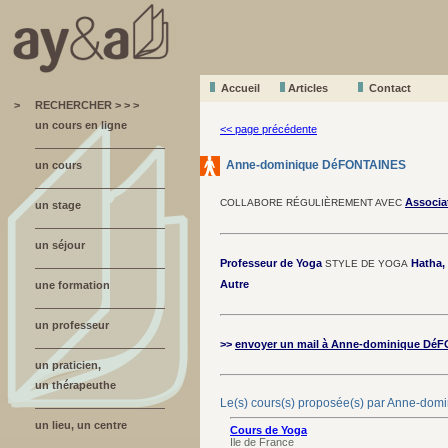
Accueil
A
r
ticles
Contact
>
RECHERCHER > > >
un cours en ligne
<< page précédente
Anne-dominique DéFONTAINES
un cours
Associa
COLLABORE RÉGULIÈREMENT AVEC
un stage
un séjour
Professeur de Yoga
Hatha,
STYLE DE YOGA
Autre
une formation
un professeur
>>
envoyer un mail à Anne-dominique Dé
un praticien,
un thérapeuthe
Le(s) cours(s) proposée(s) par Anne-d
un lieu, un centre
Cours de Yoga
Ile de France