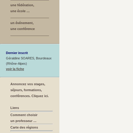
une fédération,
une école …
un événement,
une conférence
Dernier inscrit
Géraldine SOARES, Bourdeaux
(Rhône-Alpes)
voir la fiche
Annoncez vos stages,
séjours, formations,
conférences. Cliquez ici.
Liens
Comment choisir
un professeur …
Carte des régions