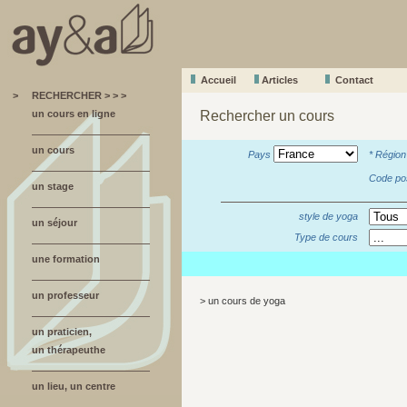
Accueil
A
r
ticles
Contact
>
RECHERCHER > > >
un cours en ligne
Rechercher un cours
un cours
Pays
* Régio
Code po
un stage
style de yoga
un séjour
Type de cours
une formation
un professeur
> un cours de yoga
un praticien,
un thérapeuthe
un lieu, un centre