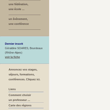
une fédération,
une école …
un événement,
une conférence
Dernier inscrit
Géraldine SOARES, Bourdeaux
(Rhône-Alpes)
voir la fiche
Annoncez vos stages,
séjours, formations,
conférences. Cliquez ici.
Liens
Comment choisir
un professeur …
Carte des régions