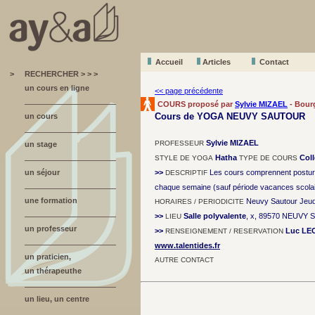
Accueil
A
r
ticles
Contact
>
RECHERCHER > > >
un cours en ligne
<< page précédente
COURS proposé par
Sylvie MIZAEL
- Bour
Cours de YOGA NEUVY SAUTOUR
un cours
Sylvie MIZAEL
PROFESSEUR
un stage
Hatha
Coll
STYLE DE YOGA
TYPE DE COURS
un séjour
>>
Les cours comprennent postures
DESCRIPTIF
chaque semaine (sauf période vacances scola
une formation
Neuvy Sautour Jeu
HORAIRES / PERIODICITE
>>
Salle polyvalente
, x, 89570 NEUVY
LIEU
un professeur
>>
Luc L
RENSEIGNEMENT / RESERVATION
www.talentides.fr
un praticien,
AUTRE CONTACT
un thérapeuthe
un lieu, un centre