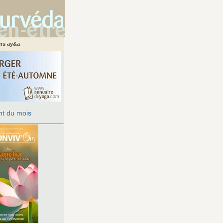
ans ay&a
t du mois