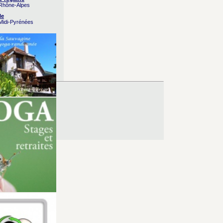
 Rhône-Alpes
le
 Midi-Pyrénées
es d’Utilisation