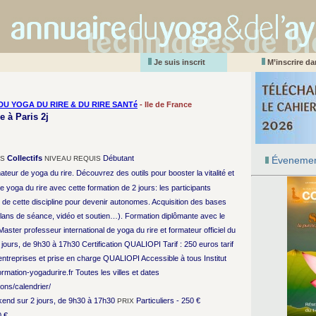
Je suis inscrit
M’inscrire d
DU YOGA DU RIRE & DU RIRE SANTé
- Ile de France
 à Paris 2j
Collectifs
Débutant
RS
NIVEAU REQUIS
Évenemen
ateur de yoga du rire. Découvrez des outils pour booster la vitalité et
de yoga du rire avec cette formation de 2 jours: les participants
t de cette discipline pour devenir autonomes. Acquisition des bases
ans de séance, vidéo et soutien…). Formation diplômante avec le
 Master professeur international de yoga du rire et formateur officiel du
urs, de 9h30 à 17h30 Certification QUALIOPI Tarif : 250 euros tarif
s entreprises et prise en charge QUALIOPI Accessible à tous Institut
rmation-yogadurire.fr Toutes les villes et dates
ons/calendrier/
nd sur 2 jours, de 9h30 à 17h30
Particuliers - 250 €
PRIX
0 €