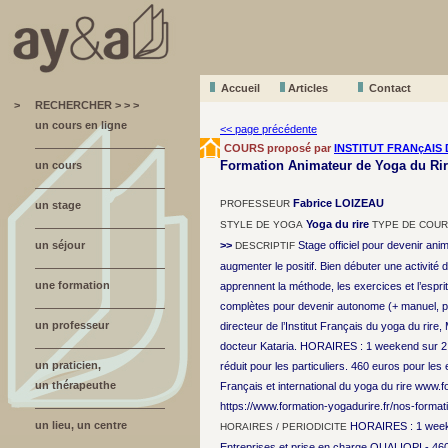
Accueil
A
r
ticles
Contact
>
RECHERCHER > > >
un cours en ligne
<< page précédente
COURS proposé par
INSTITUT FRANçAIS 
Formation Animateur de Yoga du Rire
un cours
Fabrice LOIZEAU
PROFESSEUR
un stage
Yoga du rire
STYLE DE YOGA
TYPE DE COU
un séjour
>>
Stage officiel pour devenir anim
DESCRIPTIF
augmenter le positif. Bien débuter une activité 
une formation
apprennent la méthode, les exercices et l’espri
complètes pour devenir autonome (+ manuel, pl
un professeur
directeur de l’Institut Français du yoga du rire,
docteur Kataria. HORAIRES : 1 weekend sur 2 jo
un praticien,
réduit pour les particuliers. 460 euros pour le
un thérapeuthe
Français et international du yoga du rire www.fo
https://www.formation-yogadurire.fr/nos-formati
un lieu, un centre
HORAIRES : 1 weeke
HORAIRES / PERIODICITE
Entreprises et prise en charge QUALIOPI - 46