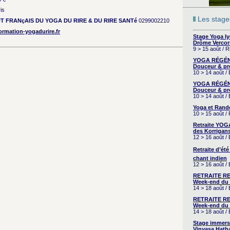
is
Les stages
UT FRANçAIS DU YOGA DU RIRE & DU RIRE SANTé
0299002210
ormation-yogadurire.fr
Stage Yoga I
Drôme Vercor
9 > 15 août / 
YOGA RÉGÉNÉ
Douceur & pr
10 > 14 août /
YOGA RÉGÉNÉ
Douceur & pr
10 > 14 août /
Yoga et Rand
10 > 15 août /
Retraite YOG
des Korrigans
12 > 16 août /
Retraite d’été
chant indien
12 > 16 août /
RETRAITE RE
Week-end du 
14 > 18 août 
RETRAITE RE
Week-end du 
14 > 18 août 
Stage immers
Vinyasa Hath