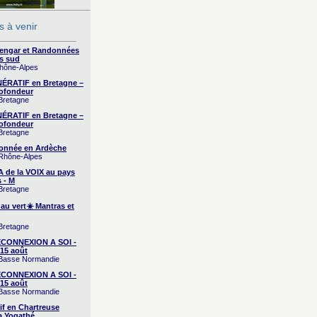
 à venir
yengar et Randonnées
s sud
Rhône-Alpes
RATIF en Bretagne –
ofondeur
 Bretagne
RATIF en Bretagne –
ofondeur
 Bretagne
onnée en Ardèche
 Rhône-Alpes
A de la VOIX au pays
 - M
 Bretagne
 au vert☀️ Mantras et
 Bretagne
CONNEXION A SOI -
15 août
/ Basse Normandie
CONNEXION A SOI -
15 août
/ Basse Normandie
if en Chartreuse
a Yogathé