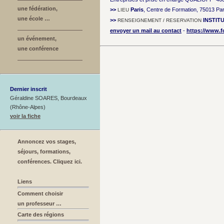
une fédération,
>>
Paris
, Centre de Formation, 75013 Par
LIEU
une école …
>>
INSTIT
RENSEIGNEMENT / RESERVATION
envoyer un mail au contact
-
https://www.f
un événement,
une conférence
Dernier inscrit
Géraldine SOARES, Bourdeaux
(Rhône-Alpes)
voir la fiche
Annoncez vos stages,
séjours, formations,
conférences. Cliquez ici.
Liens
Comment choisir
un professeur …
Carte des régions