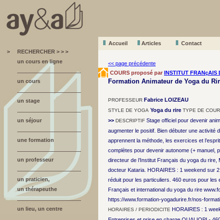
Accueil
A
r
ticles
Contact
>
RECHERCHER > > >
un cours en ligne
<< page précédente
COURS proposé par
INSTITUT FRANçAIS 
Formation Animateur de Yoga du Rire
un cours
Fabrice LOIZEAU
PROFESSEUR
un stage
Yoga du rire
STYLE DE YOGA
TYPE DE COU
un séjour
>>
Stage officiel pour devenir anim
DESCRIPTIF
augmenter le positif. Bien débuter une activité 
une formation
apprennent la méthode, les exercices et l’espri
complètes pour devenir autonome (+ manuel, pl
un professeur
directeur de l’Institut Français du yoga du rire,
docteur Kataria. HORAIRES : 1 weekend sur 2 jo
un praticien,
réduit pour les particuliers. 460 euros pour le
un thérapeuthe
Français et international du yoga du rire www.fo
https://www.formation-yogadurire.fr/nos-formati
un lieu, un centre
HORAIRES : 1 weeke
HORAIRES / PERIODICITE
Entreprises et prise en charge QUALIOPI - 46