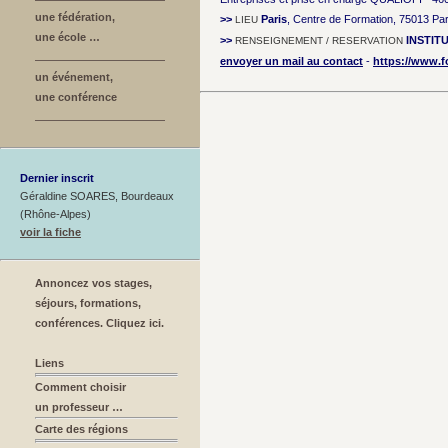
une fédération,
>>
Paris
, Centre de Formation, 75013 Par
LIEU
une école …
>>
INSTIT
RENSEIGNEMENT / RESERVATION
envoyer un mail au contact
-
https://www.f
un événement,
une conférence
Dernier inscrit
Géraldine SOARES, Bourdeaux
(Rhône-Alpes)
voir la fiche
Annoncez vos stages,
séjours, formations,
conférences. Cliquez ici.
Liens
Comment choisir
un professeur …
Carte des régions