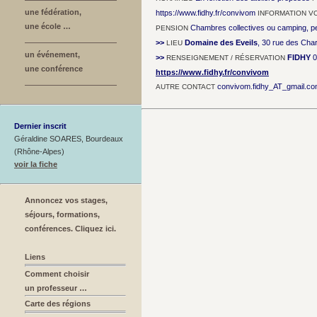
une fédération,
https://www.fidhy.fr/convivom
INFORMATION V
une école …
Chambres collectives ou camping, pe
PENSION
>>
Domaine des Eveils
, 30 rue des Cha
LIEU
un événement,
>>
FIDHY
0
RENSEIGNEMENT / RÉSERVATION
une conférence
https://www.fidhy.fr/convivom
convivom.fidhy_AT_gmail.c
AUTRE CONTACT
Dernier inscrit
Géraldine SOARES, Bourdeaux
(Rhône-Alpes)
voir la fiche
Annoncez vos stages,
séjours, formations,
conférences. Cliquez ici.
Liens
Comment choisir
un professeur …
Carte des régions