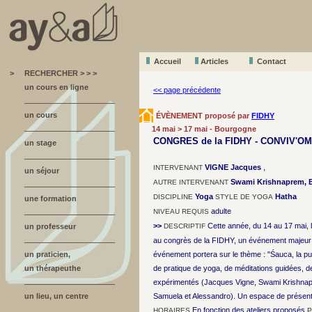
Accueil
A
r
ticles
Contact
>
RECHERCHER > > >
un cours en ligne
<< page précédente
un cours
ÉVÈNEMENT proposé par
FIDHY
14 mai > 17 mai - Bourgogne
CONGRES de la FIDHY - CONVIV'OM
un stage
VIGNE Jacques
,
INTERVENANT
un séjour
Swami Krishnaprem, Br
AUTRE INTERVENANT
Yoga
Hatha
DISCIPLINE
STYLE DE YOGA
une formation
adulte
NIVEAU REQUIS
>>
Cette année, du 14 au 17 mai, l
un professeur
DESCRIPTIF
au congrès de la FIDHY, un événement majeur 
un praticien,
événement portera sur le thème : "Śauca, la p
un thérapeuthe
de pratique de yoga, de méditations guidées, 
expérimentés (Jacques Vigne, Swami Krishnapr
un lieu, un centre
Samuela et Alessandro). Un espace de présentat
En fonction des ateliers proposés
HORAIRES
P