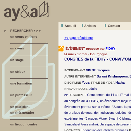
Accueil
A
r
ticles
Contact
>
RECHERCHER > > >
un cours en ligne
<< page précédente
un cours
ÉVÈNEMENT proposé par
FIDHY
14 mai > 17 mai - Bourgogne
CONGRES de la FIDHY - CONVIV'OM
un stage
VIGNE Jacques
,
INTERVENANT
un séjour
Swami Krishnaprem, Br
AUTRE INTERVENANT
Yoga
Hatha
DISCIPLINE
STYLE DE YOGA
une formation
adulte
NIVEAU REQUIS
>>
Cette année, du 14 au 17 mai, l
un professeur
DESCRIPTIF
au congrès de la FIDHY, un événement majeur 
un praticien,
événement portera sur le thème : "Śauca, la p
un thérapeuthe
de pratique de yoga, de méditations guidées, 
expérimentés (Jacques Vigne, Swami Krishnapr
un lieu, un centre
Samuela et Alessandro). Un espace de présentat
En fonction des ateliers proposés
HORAIRES
P