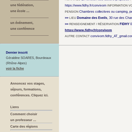
une fédération,
https://www.fidhy.fr/convivom
INFORMATION V
une école …
Chambres collectives ou camping, pe
PENSION
>>
Domaine des Eveils
, 30 rue des Cha
LIEU
un événement,
>>
FIDHY
0
RENSEIGNEMENT / RÉSERVATION
une conférence
https://www.fidhy.fr/convivom
convivom.fidhy_AT_gmail.c
AUTRE CONTACT
Dernier inscrit
Géraldine SOARES, Bourdeaux
(Rhône-Alpes)
voir la fiche
Annoncez vos stages,
séjours, formations,
conférences. Cliquez ici.
Liens
Comment choisir
un professeur …
Carte des régions