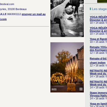
afestival.com
Les stages
eyries, 33100 Bordeaux
ULLE
0663001112
envoyer un mail au
YOGA RÉGÉNÉ
al.com
Douceur & pr
10 > 14 août /
YOGA RÉGÉNÉ
Douceur & pr
10 > 14 août /
Yoga et Rand
10 > 15 août /
Retraite YOG
des Korrigans
12 > 16 août /
Retraite d’été
chant indien
12 > 16 août /
RETRAITE RE
Week-end du 
14 > 18 août 
RETRAITE RE
Week-end du 
14 > 18 août 
Stage immers
Vinyasa Hath
14 > 16 août /
Yoga en famil
14 > 18 août /