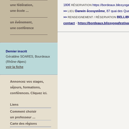
une fédération,
180€
https://bordeaux.blissyog
RÉSERVATION
une école …
>>
Darwin écosystème
, 87 quai des Qu
LIEU
>>
BELLIB
RENSEIGNEMENT / RÉSERVATION
un événement,
contact
-
https://bordeaux.blissyogafestiv
une conférence
Dernier inscrit
Géraldine SOARES, Bourdeaux
(Rhône-Alpes)
voir la fiche
Annoncez vos stages,
séjours, formations,
conférences. Cliquez ici.
Liens
Comment choisir
un professeur …
Carte des régions