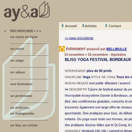
Accueil
A
r
ticles
Contact
>
RECHERCHER > > >
un cours en ligne
<< page précédente
un cours
ÉVÈNEMENT proposé par
BELLIBULLE
13 novembre > 15 novembre - Aquitaine
BLISS YOGA FESTIVAL BORDEAUX
un stage
plus de 50 profs
INTERVENANT
un séjour
Yoga
Tous les s
DISCIPLINE
STYLE DE YOGA
tout public débutant / avancé
NIVEAU REQUIS
une formation
>>
3 jours de festival autour du 
DESCRIPTIF
l'incroyable écosystème Darwin à Bordeaux, a
un professeur
être, des conférences gratuites, concerts et u
trouverez également une large offre de restaura
un praticien,
gourmands. Des pratiques pour tous, du débutan
un thérapeuthe
enfants. Du yoga sous toute ses formes, du plu
des pratiques douces telles que le Qi Gong, le P
un lieu, un centre
Vendredi 14h-19h / samedi et dim
HORAIRES