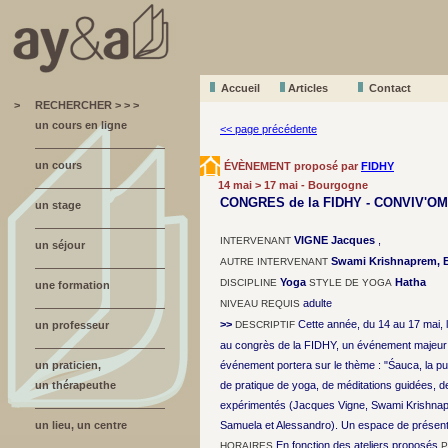
Accueil
A
r
ticles
Contact
>
RECHERCHER > > >
un cours en ligne
<< page précédente
un cours
ÉVÈNEMENT proposé par
FIDHY
14 mai > 17 mai - Bourgogne
CONGRES de la FIDHY - CONVIV'OM
un stage
VIGNE Jacques
,
INTERVENANT
un séjour
Swami Krishnaprem, Br
AUTRE INTERVENANT
Yoga
Hatha
DISCIPLINE
STYLE DE YOGA
une formation
adulte
NIVEAU REQUIS
>>
Cette année, du 14 au 17 mai, l
un professeur
DESCRIPTIF
au congrès de la FIDHY, un événement majeur 
un praticien,
événement portera sur le thème : "Śauca, la p
un thérapeuthe
de pratique de yoga, de méditations guidées, 
expérimentés (Jacques Vigne, Swami Krishnapr
un lieu, un centre
Samuela et Alessandro). Un espace de présentat
En fonction des ateliers proposés
HORAIRES
P