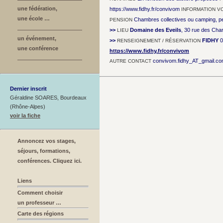
une fédération,
https://www.fidhy.fr/convivom
INFORMATION V
une école …
Chambres collectives ou camping, pe
PENSION
>>
Domaine des Eveils
, 30 rue des Cha
LIEU
un événement,
>>
FIDHY
0
RENSEIGNEMENT / RÉSERVATION
une conférence
https://www.fidhy.fr/convivom
convivom.fidhy_AT_gmail.c
AUTRE CONTACT
Dernier inscrit
Géraldine SOARES, Bourdeaux
(Rhône-Alpes)
voir la fiche
Annoncez vos stages,
séjours, formations,
conférences. Cliquez ici.
Liens
Comment choisir
un professeur …
Carte des régions