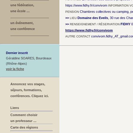
une fédération,
https://www.fidhy.fr/convivom
INFORMATION V
une école …
Chambres collectives ou camping, pe
PENSION
>>
Domaine des Eveils
, 30 rue des Cha
LIEU
un événement,
>>
FIDHY
0
RENSEIGNEMENT / RÉSERVATION
une conférence
https://www.fidhy.fr/convivom
convivom.fidhy_AT_gmail.c
AUTRE CONTACT
Dernier inscrit
Géraldine SOARES, Bourdeaux
(Rhône-Alpes)
voir la fiche
Annoncez vos stages,
séjours, formations,
conférences. Cliquez ici.
Liens
Comment choisir
un professeur …
Carte des régions