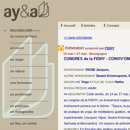
Accueil
A
r
ticles
Contact
>
RECHERCHER > > >
un cours en ligne
<< page précédente
un cours
ÉVÈNEMENT proposé par
FIDHY
14 mai > 17 mai - Bourgogne
CONGRES de la FIDHY - CONVIV'OM
un stage
VIGNE Jacques
,
INTERVENANT
un séjour
Swami Krishnaprem, Br
AUTRE INTERVENANT
Yoga
Hatha
DISCIPLINE
STYLE DE YOGA
une formation
adulte
NIVEAU REQUIS
>>
Cette année, du 14 au 17 mai, l
un professeur
DESCRIPTIF
au congrès de la FIDHY, un événement majeur 
un praticien,
événement portera sur le thème : "Śauca, la p
un thérapeuthe
de pratique de yoga, de méditations guidées, 
expérimentés (Jacques Vigne, Swami Krishnapr
un lieu, un centre
Samuela et Alessandro). Un espace de présentat
En fonction des ateliers proposés
HORAIRES
P