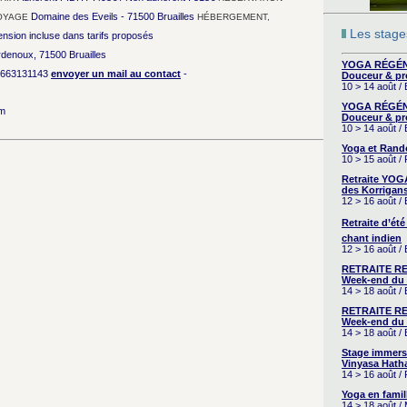
Domaine des Eveils - 71500 Bruailles
OYAGE
HÉBERGEMENT,
Les stages
nsion incluse dans tarifs proposés
rdenoux, 71500 Bruailles
YOGA RÉGÉNÉ
663131143
envoyer un mail au contact
-
Douceur & pr
10 > 14 août /
YOGA RÉGÉNÉ
om
Douceur & pr
10 > 14 août /
Yoga et Rand
10 > 15 août /
Retraite YOG
des Korrigans
12 > 16 août /
Retraite d’été
chant indien
12 > 16 août /
RETRAITE RE
Week-end du 
14 > 18 août 
RETRAITE RE
Week-end du 
14 > 18 août 
Stage immers
Vinyasa Hath
14 > 16 août /
Yoga en famil
14 > 18 août /