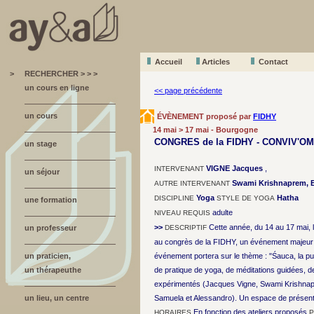
Accueil
A
r
ticles
Contact
>
RECHERCHER > > >
un cours en ligne
<< page précédente
un cours
ÉVÈNEMENT proposé par
FIDHY
14 mai > 17 mai - Bourgogne
CONGRES de la FIDHY - CONVIV'OM
un stage
VIGNE Jacques
,
INTERVENANT
un séjour
Swami Krishnaprem, Br
AUTRE INTERVENANT
Yoga
Hatha
DISCIPLINE
STYLE DE YOGA
une formation
adulte
NIVEAU REQUIS
>>
Cette année, du 14 au 17 mai, l
un professeur
DESCRIPTIF
au congrès de la FIDHY, un événement majeur 
un praticien,
événement portera sur le thème : "Śauca, la p
un thérapeuthe
de pratique de yoga, de méditations guidées, 
expérimentés (Jacques Vigne, Swami Krishnapr
un lieu, un centre
Samuela et Alessandro). Un espace de présentat
En fonction des ateliers proposés
HORAIRES
P