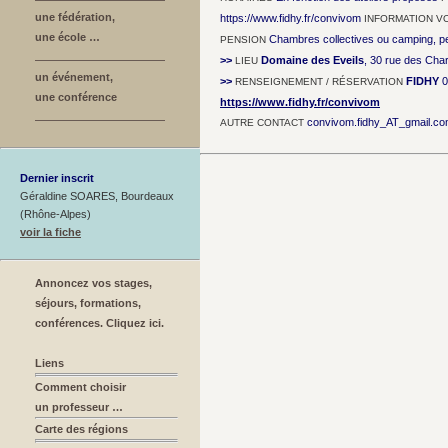
une fédération,
https://www.fidhy.fr/convivom
INFORMATION V
une école …
Chambres collectives ou camping, pe
PENSION
>>
Domaine des Eveils
, 30 rue des Cha
LIEU
un événement,
>>
FIDHY
0
RENSEIGNEMENT / RÉSERVATION
une conférence
https://www.fidhy.fr/convivom
convivom.fidhy_AT_gmail.c
AUTRE CONTACT
Dernier inscrit
Géraldine SOARES, Bourdeaux
(Rhône-Alpes)
voir la fiche
Annoncez vos stages,
séjours, formations,
conférences. Cliquez ici.
Liens
Comment choisir
un professeur …
Carte des régions