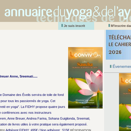
Je suis inscrit
M’inscrire d
Évenemen
euer Anne, Sreemati.....
e Domaine des Éveils servira de toile de fond
pour tous les passionnés de yoga. Cet
ureté en yoga". La FIDHY propose quatre jours
de conférences avec nos instructeurs
em, Anne Breuer, Andrea Farina, Sohana Guiglionda, Sreemati,
ion de livres utiles à votre pratique sera également proposé.
Adhérent FIDHY :495€ / Non adhérent : 515€
RIX
RÉSERVATION