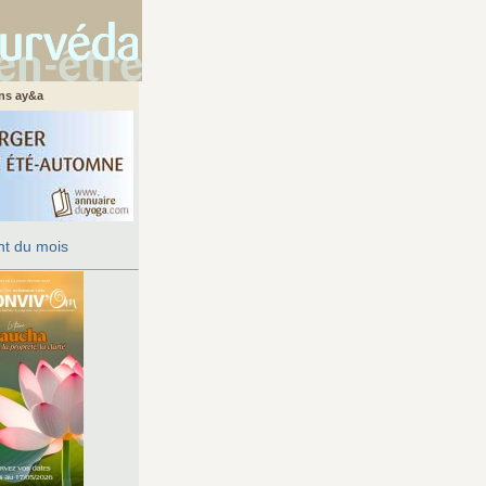
ans ay&a
t du mois