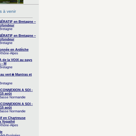
 à venir
RATIF en Bretagne –
ofondeur
 Bretagne
RATIF en Bretagne –
ofondeur
 Bretagne
onnée en Ardèche
 Rhône-Alpes
A de la VOIX au pays
 - M
 Bretagne
 au vert☀️ Mantras et
 Bretagne
CONNEXION A SOI -
15 août
/ Basse Normandie
CONNEXION A SOI -
15 août
/ Basse Normandie
if en Chartreuse
a Yogathé
 Rhône-Alpes
le
 Midi-Pyrénées