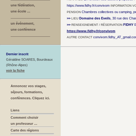
une fédération,
https://www.fidhy.fr/convivom
INFORMATION V
une école …
Chambres collectives ou camping, pe
PENSION
>>
Domaine des Eveils
, 30 rue des Cha
LIEU
un événement,
>>
FIDHY
0
RENSEIGNEMENT / RÉSERVATION
une conférence
https://www.fidhy.fr/convivom
convivom.fidhy_AT_gmail.c
AUTRE CONTACT
Dernier inscrit
Géraldine SOARES, Bourdeaux
(Rhône-Alpes)
voir la fiche
Annoncez vos stages,
séjours, formations,
conférences. Cliquez ici.
Liens
Comment choisir
un professeur …
Carte des régions