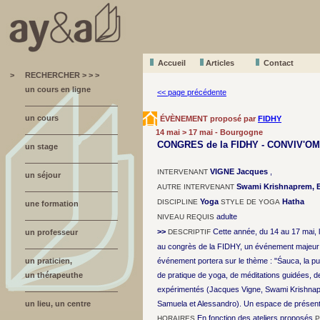
Accueil
A
r
ticles
Contact
>
RECHERCHER > > >
un cours en ligne
<< page précédente
un cours
ÉVÈNEMENT proposé par
FIDHY
14 mai > 17 mai - Bourgogne
CONGRES de la FIDHY - CONVIV'OM
un stage
VIGNE Jacques
,
INTERVENANT
un séjour
Swami Krishnaprem, Br
AUTRE INTERVENANT
Yoga
Hatha
DISCIPLINE
STYLE DE YOGA
une formation
adulte
NIVEAU REQUIS
>>
Cette année, du 14 au 17 mai, l
un professeur
DESCRIPTIF
au congrès de la FIDHY, un événement majeur 
un praticien,
événement portera sur le thème : "Śauca, la p
un thérapeuthe
de pratique de yoga, de méditations guidées, 
expérimentés (Jacques Vigne, Swami Krishnapr
un lieu, un centre
Samuela et Alessandro). Un espace de présentat
En fonction des ateliers proposés
HORAIRES
P