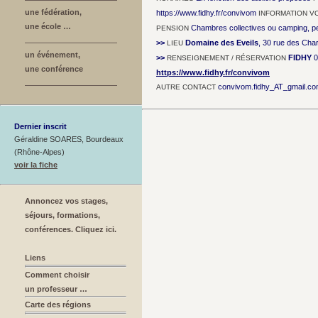
une fédération,
https://www.fidhy.fr/convivom
INFORMATION V
une école …
Chambres collectives ou camping, pe
PENSION
>>
Domaine des Eveils
, 30 rue des Cha
LIEU
un événement,
>>
FIDHY
0
RENSEIGNEMENT / RÉSERVATION
une conférence
https://www.fidhy.fr/convivom
convivom.fidhy_AT_gmail.c
AUTRE CONTACT
Dernier inscrit
Géraldine SOARES, Bourdeaux
(Rhône-Alpes)
voir la fiche
Annoncez vos stages,
séjours, formations,
conférences. Cliquez ici.
Liens
Comment choisir
un professeur …
Carte des régions