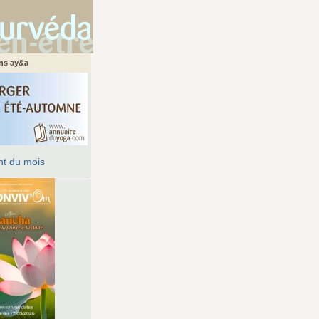
ans ay&a
t du mois