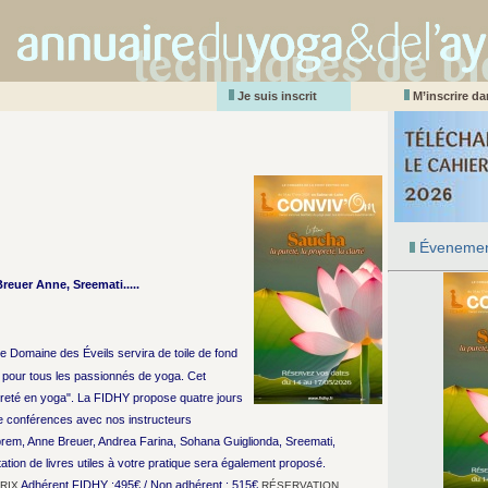
Je suis inscrit
M’inscrire d
Évenemen
euer Anne, Sreemati.....
e Domaine des Éveils servira de toile de fond
pour tous les passionnés de yoga. Cet
ureté en yoga". La FIDHY propose quatre jours
de conférences avec nos instructeurs
em, Anne Breuer, Andrea Farina, Sohana Guiglionda, Sreemati,
ion de livres utiles à votre pratique sera également proposé.
Adhérent FIDHY :495€ / Non adhérent : 515€
RIX
RÉSERVATION