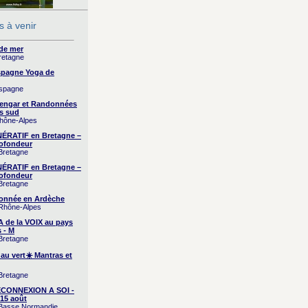
 à venir
 de mer
Bretagne
Espagne Yoga de
Espagne
yengar et Randonnées
s sud
Rhône-Alpes
RATIF en Bretagne –
ofondeur
 Bretagne
RATIF en Bretagne –
ofondeur
 Bretagne
onnée en Ardèche
 Rhône-Alpes
A de la VOIX au pays
 - M
 Bretagne
 au vert☀️ Mantras et
 Bretagne
CONNEXION A SOI -
15 août
/ Basse Normandie