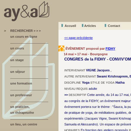
Accueil
A
r
ticles
Contact
>
RECHERCHER > > >
un cours en ligne
<< page précédente
un cours
ÉVÈNEMENT proposé par
FIDHY
14 mai > 17 mai - Bourgogne
CONGRES de la FIDHY - CONVIV'OM
un stage
VIGNE Jacques
,
INTERVENANT
un séjour
Swami Krishnaprem, Br
AUTRE INTERVENANT
Yoga
Hatha
DISCIPLINE
STYLE DE YOGA
une formation
adulte
NIVEAU REQUIS
>>
Cette année, du 14 au 17 mai, l
un professeur
DESCRIPTIF
au congrès de la FIDHY, un événement majeur 
un praticien,
événement portera sur le thème : "Śauca, la p
un thérapeuthe
de pratique de yoga, de méditations guidées, 
expérimentés (Jacques Vigne, Swami Krishnapr
un lieu, un centre
Samuela et Alessandro). Un espace de présentat
En fonction des ateliers proposés
HORAIRES
P