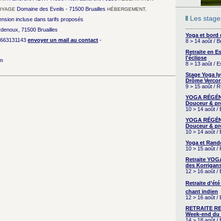
Domaine des Eveils - 71500 Bruailles
OYAGE
HÉBERGEMENT,
Les stages
nsion incluse dans tarifs proposés
rdenoux, 71500 Bruailles
Yoga et bord
663131143
envoyer un mail au contact
-
8 > 14 août / 
Retraite en 
l'éclipse
om
8 > 13 août / 
Stage Yoga I
Drôme Vercor
9 > 15 août / 
YOGA RÉGÉNÉ
Douceur & pr
10 > 14 août /
YOGA RÉGÉNÉ
Douceur & pr
10 > 14 août /
Yoga et Rand
10 > 15 août /
Retraite YOG
des Korrigans
12 > 16 août /
Retraite d’été
chant indien
12 > 16 août /
RETRAITE RE
Week-end du 
14 > 18 août 