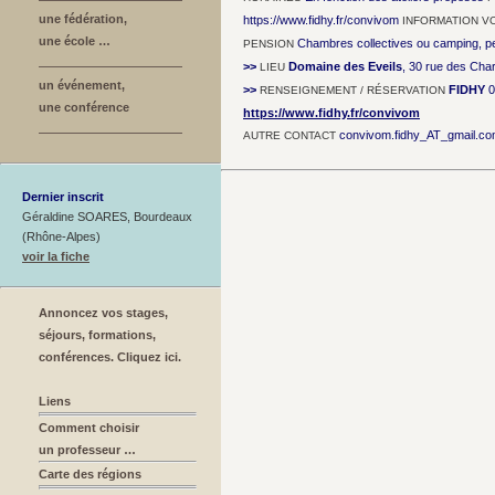
une fédération,
https://www.fidhy.fr/convivom
INFORMATION V
une école …
Chambres collectives ou camping, pe
PENSION
>>
Domaine des Eveils
, 30 rue des Cha
LIEU
un événement,
>>
FIDHY
0
RENSEIGNEMENT / RÉSERVATION
une conférence
https://www.fidhy.fr/convivom
convivom.fidhy_AT_gmail.c
AUTRE CONTACT
Dernier inscrit
Géraldine SOARES, Bourdeaux
(Rhône-Alpes)
voir la fiche
Annoncez vos stages,
séjours, formations,
conférences. Cliquez ici.
Liens
Comment choisir
un professeur …
Carte des régions