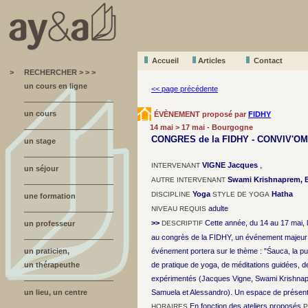
Accueil
A
r
ticles
Contact
>
RECHERCHER > > >
un cours en ligne
<< page précédente
un cours
ÉVÈNEMENT proposé par
FIDHY
14 mai > 17 mai - Bourgogne
CONGRES de la FIDHY - CONVIV'OM
un stage
VIGNE Jacques
,
INTERVENANT
un séjour
Swami Krishnaprem, Br
AUTRE INTERVENANT
Yoga
Hatha
DISCIPLINE
STYLE DE YOGA
une formation
adulte
NIVEAU REQUIS
>>
Cette année, du 14 au 17 mai, l
un professeur
DESCRIPTIF
au congrès de la FIDHY, un événement majeur 
un praticien,
événement portera sur le thème : "Śauca, la p
un thérapeuthe
de pratique de yoga, de méditations guidées, 
expérimentés (Jacques Vigne, Swami Krishnapr
un lieu, un centre
Samuela et Alessandro). Un espace de présentat
En fonction des ateliers proposés
HORAIRES
P