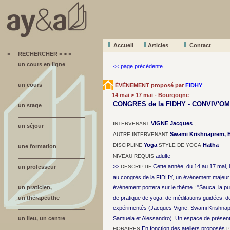
Accueil
A
r
ticles
Contact
>
RECHERCHER > > >
un cours en ligne
<< page précédente
un cours
ÉVÈNEMENT proposé par
FIDHY
14 mai > 17 mai - Bourgogne
CONGRES de la FIDHY - CONVIV'OM
un stage
VIGNE Jacques
,
INTERVENANT
un séjour
Swami Krishnaprem, Br
AUTRE INTERVENANT
Yoga
Hatha
DISCIPLINE
STYLE DE YOGA
une formation
adulte
NIVEAU REQUIS
>>
Cette année, du 14 au 17 mai, l
un professeur
DESCRIPTIF
au congrès de la FIDHY, un événement majeur 
un praticien,
événement portera sur le thème : "Śauca, la p
un thérapeuthe
de pratique de yoga, de méditations guidées, 
expérimentés (Jacques Vigne, Swami Krishnapr
un lieu, un centre
Samuela et Alessandro). Un espace de présentat
En fonction des ateliers proposés
HORAIRES
P