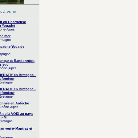
 à venir
if en Chartreuse
a Yogathé
hône-Alpes
 de mer
Bretagne
Espagne Yoga de
Espagne
yengar et Randonnées
s sud
Rhône-Alpes
RATIF en Bretagne –
ofondeur
 Bretagne
RATIF en Bretagne –
ofondeur
 Bretagne
onnée en Ardèche
 Rhône-Alpes
A de la VOIX au pays
 - M
 Bretagne
 au vert☀️ Mantras et
 Bretagne