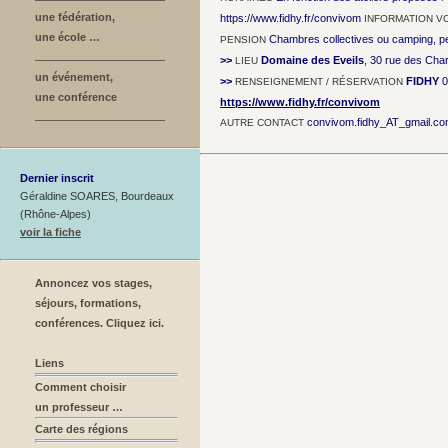
une fédération,
https://www.fidhy.fr/convivom
INFORMATION V
une école …
Chambres collectives ou camping, pe
PENSION
>>
Domaine des Eveils
, 30 rue des Cha
LIEU
un événement,
>>
FIDHY
0
RENSEIGNEMENT / RÉSERVATION
une conférence
https://www.fidhy.fr/convivom
convivom.fidhy_AT_gmail.c
AUTRE CONTACT
Dernier inscrit
Géraldine SOARES, Bourdeaux
(Rhône-Alpes)
voir la fiche
Annoncez vos stages,
séjours, formations,
conférences. Cliquez ici.
Liens
Comment choisir
un professeur …
Carte des régions