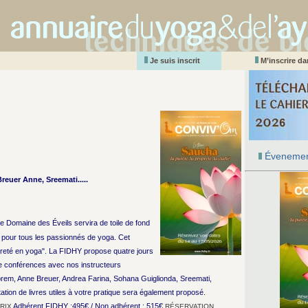
Je suis inscrit
M’inscrire d
Évenemen
euer Anne, Sreemati.....
e Domaine des Éveils servira de toile de fond
pour tous les passionnés de yoga. Cet
ureté en yoga". La FIDHY propose quatre jours
de conférences avec nos instructeurs
em, Anne Breuer, Andrea Farina, Sohana Guiglionda, Sreemati,
ion de livres utiles à votre pratique sera également proposé.
Adhérent FIDHY :495€ / Non adhérent : 515€
RIX
RÉSERVATION