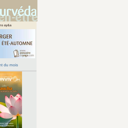
ans ay&a
t du mois