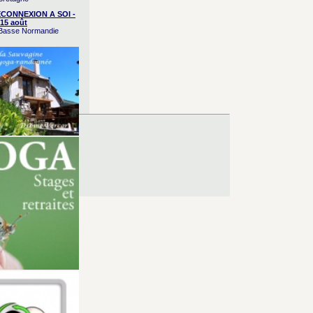
CONNEXION A SOI -
15 août
/ Basse Normandie
es d’Utilisation