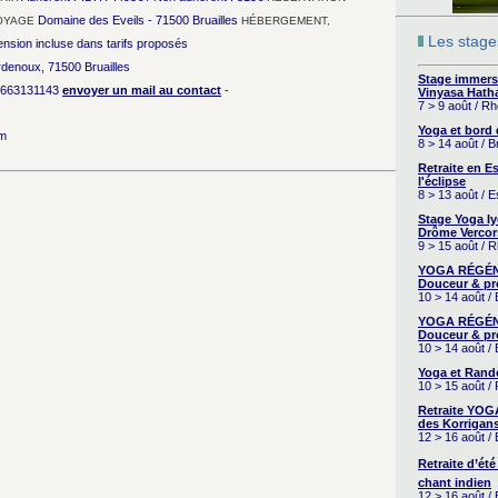
Domaine des Eveils - 71500 Bruailles
OYAGE
HÉBERGEMENT,
Les stages
nsion incluse dans tarifs proposés
rdenoux, 71500 Bruailles
Stage immers
663131143
envoyer un mail au contact
-
Vinyasa Hath
7 > 9 août / R
Yoga et bord
om
8 > 14 août / 
Retraite en 
l'éclipse
8 > 13 août / 
Stage Yoga I
Drôme Vercor
9 > 15 août / 
YOGA RÉGÉNÉ
Douceur & pr
10 > 14 août /
YOGA RÉGÉNÉ
Douceur & pr
10 > 14 août /
Yoga et Rand
10 > 15 août /
Retraite YOG
des Korrigans
12 > 16 août /
Retraite d’été
chant indien
12 > 16 août /