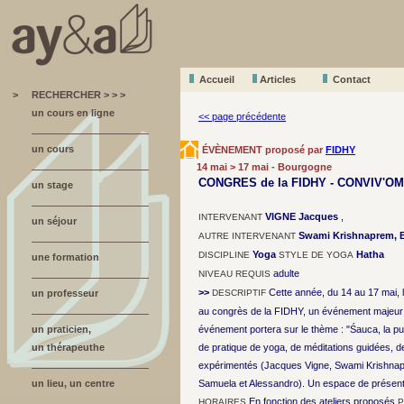
Accueil
A
r
ticles
Contact
>
RECHERCHER > > >
un cours en ligne
<< page précédente
un cours
ÉVÈNEMENT proposé par
FIDHY
14 mai > 17 mai - Bourgogne
CONGRES de la FIDHY - CONVIV'OM
un stage
VIGNE Jacques
,
INTERVENANT
un séjour
Swami Krishnaprem, Br
AUTRE INTERVENANT
Yoga
Hatha
DISCIPLINE
STYLE DE YOGA
une formation
adulte
NIVEAU REQUIS
>>
Cette année, du 14 au 17 mai, l
un professeur
DESCRIPTIF
au congrès de la FIDHY, un événement majeur 
un praticien,
événement portera sur le thème : "Śauca, la p
un thérapeuthe
de pratique de yoga, de méditations guidées, 
expérimentés (Jacques Vigne, Swami Krishnapr
un lieu, un centre
Samuela et Alessandro). Un espace de présentat
En fonction des ateliers proposés
HORAIRES
P