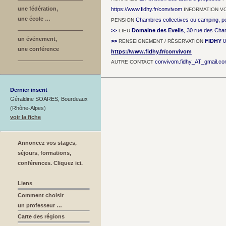
une fédération,
https://www.fidhy.fr/convivom
INFORMATION V
une école …
Chambres collectives ou camping, pe
PENSION
>>
Domaine des Eveils
, 30 rue des Cha
LIEU
un événement,
>>
FIDHY
0
RENSEIGNEMENT / RÉSERVATION
une conférence
https://www.fidhy.fr/convivom
convivom.fidhy_AT_gmail.c
AUTRE CONTACT
Dernier inscrit
Géraldine SOARES, Bourdeaux
(Rhône-Alpes)
voir la fiche
Annoncez vos stages,
séjours, formations,
conférences. Cliquez ici.
Liens
Comment choisir
un professeur …
Carte des régions