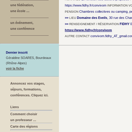
une fédération,
https://www.fidhy.fr/convivom
INFORMATION V
une école …
Chambres collectives ou camping, pe
PENSION
>>
Domaine des Eveils
, 30 rue des Cha
LIEU
un événement,
>>
FIDHY
0
RENSEIGNEMENT / RÉSERVATION
une conférence
https://www.fidhy.fr/convivom
convivom.fidhy_AT_gmail.c
AUTRE CONTACT
Dernier inscrit
Géraldine SOARES, Bourdeaux
(Rhône-Alpes)
voir la fiche
Annoncez vos stages,
séjours, formations,
conférences. Cliquez ici.
Liens
Comment choisir
un professeur …
Carte des régions