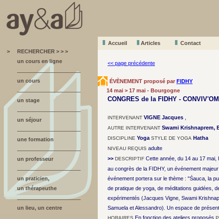
Accueil
A
r
ticles
Contact
>
RECHERCHER > > >
un cours en ligne
<< page précédente
un cours
ÉVÈNEMENT proposé par
FIDHY
14 mai > 17 mai - Bourgogne
CONGRES de la FIDHY - CONVIV'OM
un stage
VIGNE Jacques
,
INTERVENANT
un séjour
Swami Krishnaprem, Br
AUTRE INTERVENANT
Yoga
Hatha
DISCIPLINE
STYLE DE YOGA
une formation
adulte
NIVEAU REQUIS
>>
Cette année, du 14 au 17 mai, l
un professeur
DESCRIPTIF
au congrès de la FIDHY, un événement majeur 
un praticien,
événement portera sur le thème : "Śauca, la p
un thérapeuthe
de pratique de yoga, de méditations guidées, 
expérimentés (Jacques Vigne, Swami Krishnapr
un lieu, un centre
Samuela et Alessandro). Un espace de présentat
En fonction des ateliers proposés
HORAIRES
P