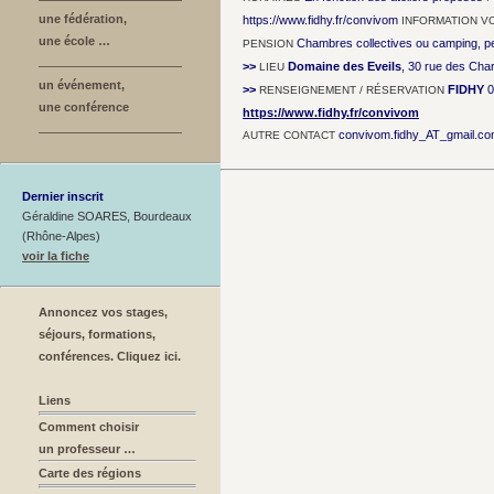
une fédération,
https://www.fidhy.fr/convivom
INFORMATION V
une école …
Chambres collectives ou camping, pe
PENSION
>>
Domaine des Eveils
, 30 rue des Cha
LIEU
un événement,
>>
FIDHY
0
RENSEIGNEMENT / RÉSERVATION
une conférence
https://www.fidhy.fr/convivom
convivom.fidhy_AT_gmail.c
AUTRE CONTACT
Dernier inscrit
Géraldine SOARES, Bourdeaux
(Rhône-Alpes)
voir la fiche
Annoncez vos stages,
séjours, formations,
conférences. Cliquez ici.
Liens
Comment choisir
un professeur …
Carte des régions