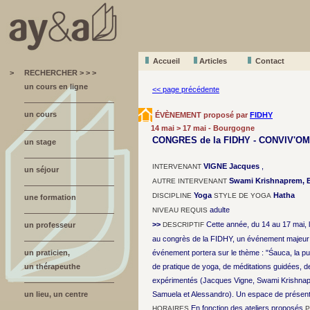
Accueil
A
r
ticles
Contact
>
RECHERCHER > > >
un cours en ligne
<< page précédente
un cours
ÉVÈNEMENT proposé par
FIDHY
14 mai > 17 mai - Bourgogne
CONGRES de la FIDHY - CONVIV'OM
un stage
VIGNE Jacques
,
INTERVENANT
un séjour
Swami Krishnaprem, Br
AUTRE INTERVENANT
Yoga
Hatha
DISCIPLINE
STYLE DE YOGA
une formation
adulte
NIVEAU REQUIS
>>
Cette année, du 14 au 17 mai, l
un professeur
DESCRIPTIF
au congrès de la FIDHY, un événement majeur 
un praticien,
événement portera sur le thème : "Śauca, la p
un thérapeuthe
de pratique de yoga, de méditations guidées, 
expérimentés (Jacques Vigne, Swami Krishnapr
un lieu, un centre
Samuela et Alessandro). Un espace de présentat
En fonction des ateliers proposés
HORAIRES
P